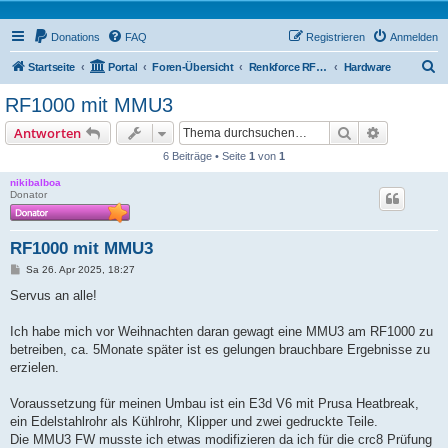
Donations
FAQ
Registrieren
Anmelden
S
Startseite
Portal
Foren-Übersicht
Renkforce RF1000 Forum
Hardware
u
RF1000 mit MMU3
c
Suche
Erweiterte
Antworten
h
6 Beiträge • Seite
1
von
1
e
nikibalboa
Donator
RF1000 mit MMU3
B
Sa 26. Apr 2025, 18:27
e
i
Servus an alle!
t
r
a
Ich habe mich vor Weihnachten daran gewagt eine MMU3 am RF1000 zu
g
betreiben, ca. 5Monate später ist es gelungen brauchbare Ergebnisse zu
erzielen.
Voraussetzung für meinen Umbau ist ein E3d V6 mit Prusa Heatbreak,
ein Edelstahlrohr als Kühlrohr, Klipper und zwei gedruckte Teile.
Die MMU3 FW musste ich etwas modifizieren da ich für die crc8 Prüfung