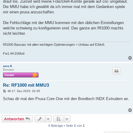
drauf los. Zurzeit wird meine Fräs/Dreh-Kombi gerade auf cnc umgebaut.
Die MMU habe ich gewählt da ich immer mal mit dem Gedanken spiele
mir einen prusa anzuschaffen.
Die Fehlschläge mit der MMU kommen mit den üblichen Einstellungen
welche schwierig zu konfigurieren sind. Das ganze am Rf1000 machts
nicht leichter.
Rf1000 Bausatz mit allen wichtigen Optimierungen + Umbau auf E3dv6.
Fw1.44.01Mod
zero K
Donator
Re: RF1000 mit MMU3
B
Mi 17. Dez 2025, 02:35
e
i
Schau dir mal den Prusa Core One mit den Bondtech INDX Extrudern an.
t
r
a
g
Antworten
6 Beiträge • Seite
1
von
1