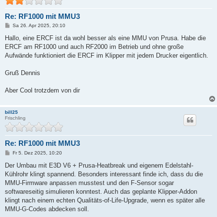
Re: RF1000 mit MMU3
B
Sa 26. Apr 2025, 20:10
e
i
Hallo, eine ERCF ist da wohl besser als eine MMU von Prusa. Habe die
t
ERCF am RF1000 und auch RF2000 im Betrieb und ohne große
r
a
Aufwände funktioniert die ERCF im Klipper mit jedem Drucker eigentlich.
g
Gruß Dennis
Aber Cool trotzdem von dir
bill25
Frischling
Re: RF1000 mit MMU3
B
Fr 5. Dez 2025, 10:20
e
i
Der Umbau mit E3D V6 + Prusa-Heatbreak und eigenem Edelstahl-
t
Kühlrohr klingt spannend. Besonders interessant finde ich, dass du die
r
a
MMU-Firmware anpassen musstest und den F-Sensor sogar
g
softwareseitig simulieren konntest. Auch das geplante Klipper-Addon
klingt nach einem echten Qualitäts-of-Life-Upgrade, wenn es später alle
MMU-G-Codes abdecken soll.