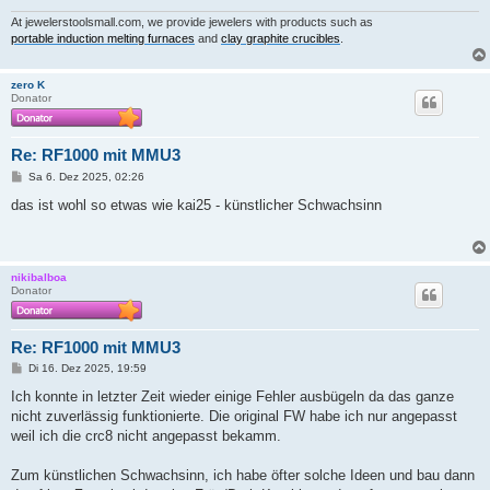
At jewelerstoolsmall.com, we provide jewelers with products such as
portable induction melting furnaces
and
clay graphite crucibles
.
zero K
Donator
Re: RF1000 mit MMU3
B
Sa 6. Dez 2025, 02:26
e
i
das ist wohl so etwas wie kai25 - künstlicher Schwachsinn
t
r
a
g
nikibalboa
Donator
Re: RF1000 mit MMU3
B
Di 16. Dez 2025, 19:59
e
i
Ich konnte in letzter Zeit wieder einige Fehler ausbügeln da das ganze
t
nicht zuverlässig funktionierte. Die original FW habe ich nur angepasst
r
a
weil ich die crc8 nicht angepasst bekamm.
g
Zum künstlichen Schwachsinn, ich habe öfter solche Ideen und bau dann