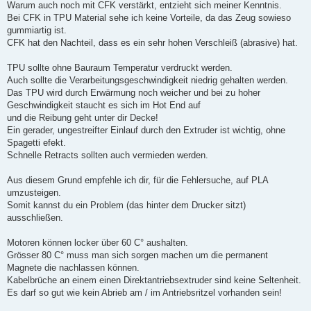
Warum auch noch mit CFK verstärkt, entzieht sich meiner Kenntnis.
Bei CFK in TPU Material sehe ich keine Vorteile, da das Zeug sowieso
gummiartig ist.
CFK hat den Nachteil, dass es ein sehr hohen Verschleiß (abrasive) hat.
TPU sollte ohne Bauraum Temperatur verdruckt werden.
Auch sollte die Verarbeitungsgeschwindigkeit niedrig gehalten werden.
Das TPU wird durch Erwärmung noch weicher und bei zu hoher
Geschwindigkeit staucht es sich im Hot End auf
und die Reibung geht unter dir Decke!
Ein gerader, ungestreifter Einlauf durch den Extruder ist wichtig, ohne
Spagetti efekt.
Schnelle Retracts sollten auch vermieden werden.
Aus diesem Grund empfehle ich dir, für die Fehlersuche, auf PLA
umzusteigen.
Somit kannst du ein Problem (das hinter dem Drucker sitzt)
ausschließen.
Motoren können locker über 60 C° aushalten.
Grösser 80 C° muss man sich sorgen machen um die permanent
Magnete die nachlassen können.
Kabelbrüche an einem einen Direktantriebsextruder sind keine Seltenheit.
Es darf so gut wie kein Abrieb am / im Antriebsritzel vorhanden sein!