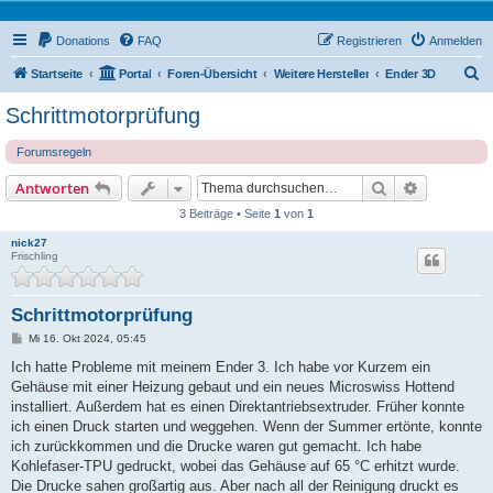
Donations
FAQ
Registrieren
Anmelden
S
Startseite
Portal
Foren-Übersicht
Weitere Hersteller
Ender 3D
u
Schrittmotorprüfung
c
Forumsregeln
h
e
Suche
Erweiterte
Antworten
3 Beiträge • Seite
1
von
1
nick27
Frischling
Schrittmotorprüfung
B
Mi 16. Okt 2024, 05:45
e
i
Ich hatte Probleme mit meinem Ender 3. Ich habe vor Kurzem ein
t
Gehäuse mit einer Heizung gebaut und ein neues Microswiss Hottend
r
a
installiert. Außerdem hat es einen Direktantriebsextruder. Früher konnte
g
ich einen Druck starten und weggehen. Wenn der Summer ertönte, konnte
ich zurückkommen und die Drucke waren gut gemacht. Ich habe
Kohlefaser-TPU gedruckt, wobei das Gehäuse auf 65 °C erhitzt wurde.
Die Drucke sahen großartig aus. Aber nach all der Reinigung druckt es