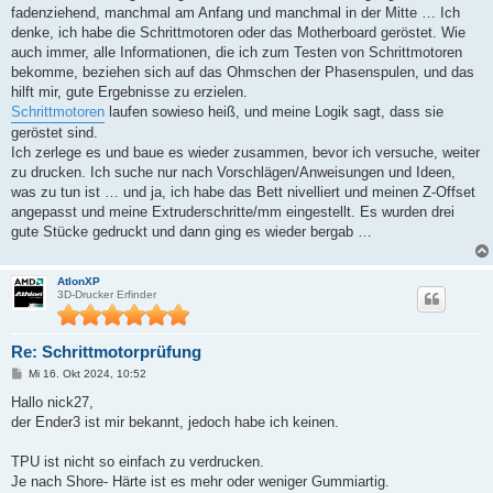
fadenziehend, manchmal am Anfang und manchmal in der Mitte … Ich
denke, ich habe die Schrittmotoren oder das Motherboard geröstet. Wie
auch immer, alle Informationen, die ich zum Testen von Schrittmotoren
bekomme, beziehen sich auf das Ohmschen der Phasenspulen, und das
hilft mir, gute Ergebnisse zu erzielen.
Schrittmotoren
laufen sowieso heiß, und meine Logik sagt, dass sie
geröstet sind.
Ich zerlege es und baue es wieder zusammen, bevor ich versuche, weiter
zu drucken. Ich suche nur nach Vorschlägen/Anweisungen und Ideen,
was zu tun ist … und ja, ich habe das Bett nivelliert und meinen Z-Offset
angepasst und meine Extruderschritte/mm eingestellt. Es wurden drei
gute Stücke gedruckt und dann ging es wieder bergab …
AtlonXP
3D-Drucker Erfinder
Re: Schrittmotorprüfung
B
Mi 16. Okt 2024, 10:52
e
i
Hallo nick27,
t
der Ender3 ist mir bekannt, jedoch habe ich keinen.
r
a
g
TPU ist nicht so einfach zu verdrucken.
Je nach Shore- Härte ist es mehr oder weniger Gummiartig.