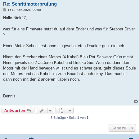
Re: Schrittmotorprüfung
B
Fr 18. Okt 2024, 09:50
e
i
Hallo Nick27,
t
r
a
was für eine Firmware nutzt du auf dem Ender und was für Stepper Driver
g
?
Einen Motor Schnelltest ohne eingeschalteten Drucker geht einfach.
Nimm den Stecker eines Motors (4 Kabel) Blau Rot Schwarz Grün meist.
Nimm jeweils die 2 äußeren Kabel und Brücke Sie. Wenn du dann den
Motor mit der Hand bewegen willst und es schwer geht, geht dieses Spule
des Motors und das Kabel bis zum Board ist auch okay. Das machst
dann noch mit den 2 anderen Kabeln noch.
Dennis
Antworten
3 Beiträge • Seite
1
von
1
Gehe zu