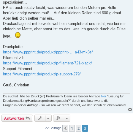
spezialisiert...
r
a
PP ist auch relativ leicht, was wiederrum bei den Metern pro Rolle
g
berücksichtigt werden muß... Auf den kleinen Rollen sind 600 g drauf.
Aber ließ dich selber mal ein...
Druckauflage ist mittlerweile wohl ein komplettset und nicht, wie bei mir
einfach ne Matte, aber sonst ist es das, was ich gerade durch die Düse
jage...
Druckplatte:
https://www.ppprint.de/produkt/ppprint- ... a-i3-mk3s/
Filament z.b.:
https://www.ppprint.de/produkt/p-filament-721-black/
Support-Filament:
https://www.ppprint.de/produkt/p-support-279/
Gruß, Christian
Du suchst Hilfe bei Druck(er) Problemen? Dann lies bei der Anfrage
hier
"Lösung für
Druckeinstellung/Hardwareprobleme gesucht?" durch und beantworte die
Fragen in deiner Anfrage - so wissen wir recht schnell, wo der Schuh drücken könnte!
Antworten
1
2
3
Vorherige
22 Beiträge