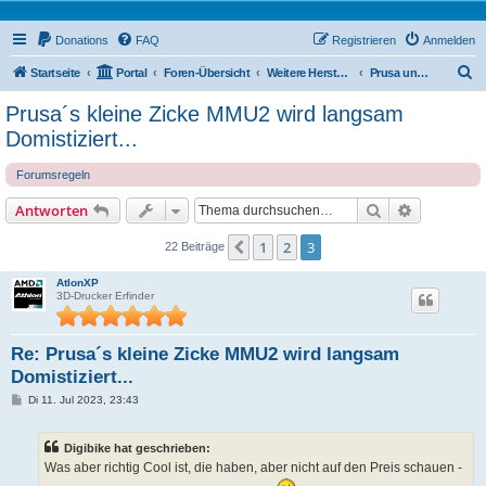
Donations
FAQ
Registrieren
Anmelden
S
Startseite
Portal
Foren-Übersicht
Weitere Hersteller
Prusa und Co
u
Prusa´s kleine Zicke MMU2 wird langsam
c
Domistiziert...
h
Forumsregeln
e
Suche
Erweiterte
Antworten
1
2
3
Vorherige
22 Beiträge
AtlonXP
3D-Drucker Erfinder
Re: Prusa´s kleine Zicke MMU2 wird langsam
Domistiziert...
B
Di 11. Jul 2023, 23:43
e
i
t
Digibike hat geschrieben:
r
a
Was aber richtig Cool ist, die haben, aber nicht auf den Preis schauen -
g