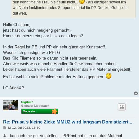
den kennt meine Frau bis heute nicht...
- als einziger, soweit ich
weiß, ein funktionierendes Supportmaterial für PP-Drucke! Geht sehr
gut weg.
Hallo Christian,
jetzt hast du mich neugierig gemacht.
Kannst du hierzu ein paar Links dazu legen?
In der Regel ist PE und PP ein sehr günstiger Kunststoff.
Wesentlich günstiger wie PETG.
Das Kilo Filament sollte darum nicht sehr teuer sein.
Aber wer weiß was manche Händler für Gewinnmarchen haben…
Leider haben auch viele Filament Hersteller das PP Material eingestellt.
Es hat wohl zu viele Probleme mit der Haftung gegeben.
LG AtlonXP
Digibike
Globaler Moderator
Re: Prusa´s kleine Zicke MMU2 wird langsam Domistiziert...
B
Mi 12. Jul 2023, 15:50
e
i
Ja, kann ich mir gut vorstellen... PPPrint hat sich auf das Material
t