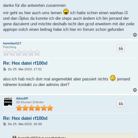
e
i
danke für die antworten zusammen
t
r
mir geht es hier auch ums lernen
ich hatte schon einen wanhao i3
a
und dan i3plus da konnte ich die steps auch ändern ich bin jemand der
g
gene dazulernt und möchte deshalb nicht den gcod erweitern mit der zeile
appropo solch einen beitrag habe ich hier im forrum schon gefunden
hannibal117
Frischling
Re: Hex datei rf100xl
B
Do 25. Mai 2023, 17:51
e
i
also ich hab mich dort mal angemeldet aber passiert nichts
jemand
t
r
näheren kontakt zu den admins dort?
a
g
AtlonXP
3D-Drucker Erfinder
Re: Hex datei rf100xl
B
Do 25. Mai 2023, 20:39
e
i
t
hannibal117 hat geschrieben: