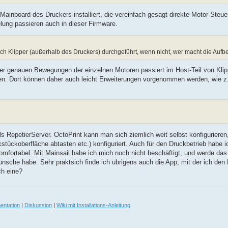
 Mainboard des Druckers installiert, die vereinfach gesagt direkte Motor-Steu
elung passieren auch in dieser Firmware.
h Klipper (außerhalb des Druckers) durchgeführt, wenn nicht, wer macht die Aufb
er genauen Bewegungen der einzelnen Motoren passiert im Host-Teil von Klippe
ben. Dort können daher auch leicht Erweiterungen vorgenommen werden, wie z
als RepetierServer. OctoPrint kann man sich ziemlich weit selbst konfigurieren
stückoberfläche abtasten etc.) konfiguriert. Auch für den Druckbetrieb habe i
omfortabel. Mit Mainsail habe ich mich noch nicht beschäftigt, und werde das
ünsche habe. Sehr praktsich finde ich übrigens auch die App, mit der ich de
ch eine?
entation
|
Diskussion
|
Wiki mit Installations-Anleitung