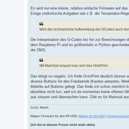
Es wird nur eine kleine, relative einfache Firmware auf das
Einige zeitkritische Aufgaben wie z.B. die Temperatur-Reg
Wird die rechnerische Aufbereitung der GCodes auch durc
Die Interpretation des G-Codes bis hin zur Berechnungen d
dem Raspberry Pi und ist größtenteils in Python geschrie
der DMS.
Mit MainSail erspart man sich das OctoPrint.
Das klingt so negativ. Ich finde OctoPrint deutlich besser 
diverse Buttons für den Fräsbetrieb (Kanten antasten, Werk
Befehle auf Buttons gelegt. Das finde ich schon ziemlich k
absehbar nicht tun, weil ich da momentan keine offenen W
aus steuern und überwachen kann. Gibt es für Mainsail au
Gruß, Martin
Klipper Firmware für den RFx000:
Klipper für RFx000
|
Original-Dokum
(Ich bin in diesem Forum nicht mehr aktiv)