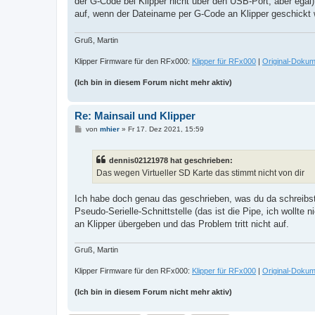
der G-Code bei Klipper nicht über den USB-Port, aber egal
auf, wenn der Dateiname per G-Code an Klipper geschickt w
Gruß, Martin
Klipper Firmware für den RFx000:
Klipper für RFx000
|
Original-Dokum
(Ich bin in diesem Forum nicht mehr aktiv)
Re: Mainsail und Klipper
B
von
mhier
»
Fr 17. Dez 2021, 15:59
e
i
t
dennis02121978 hat geschrieben:
r
a
Das wegen Virtueller SD Karte das stimmt nicht von dir
g
Ich habe doch genau das geschrieben, was du da schreibst.
Pseudo-Serielle-Schnittstelle (das ist die Pipe, ich wollte
an Klipper übergeben und das Problem tritt nicht auf.
Gruß, Martin
Klipper Firmware für den RFx000:
Klipper für RFx000
|
Original-Dokum
(Ich bin in diesem Forum nicht mehr aktiv)