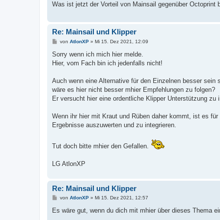
Was ist jetzt der Vorteil von Mainsail gegenüber Octoprint
Re: Mainsail und Klipper
B
von
AtlonXP
»
Mi 15. Dez 2021, 12:09
e
i
Sorry wenn ich mich hier melde.
t
Hier, vom Fach bin ich jedenfalls nicht!
r
a
g
Auch wenn eine Alternative für den Einzelnen besser sein s
wäre es hier nicht besser mhier Empfehlungen zu folgen?
Er versucht hier eine ordentliche Klipper Unterstützung zu i
Wenn ihr hier mit Kraut und Rüben daher kommt, ist es für 
Ergebnisse auszuwerten und zu integrieren.
Tut doch bitte mhier den Gefallen.
LG AtlonXP
Re: Mainsail und Klipper
B
von
AtlonXP
»
Mi 15. Dez 2021, 12:57
e
i
Es wäre gut, wenn du dich mit mhier über dieses Thema ei
t