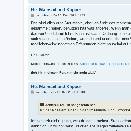
Re: Mainsail und Klipper
B
von
mhier
»
Do 16. Dez 2021, 11:29
e
i
Das sind alles gute Argumente, aber ich finde das momentan 
t
gesammelt haben, benutzen halt was anderes. Wenn man da
r
a
das weiß und damit leben kann, ist das in Ordnung. Ich se
g
sich voraussichtlich ändern, wenn du und andere das eine 
möglicherweise negativen Erfahrungen nicht pauschal auf K
Gruß, Martin
Klipper Firmware für den RFx000:
Klipper für RFx000
|
Original-Dokum
(Ich bin in diesem Forum nicht mehr aktiv)
Re: Mainsail und Klipper
B
von
mhier
»
Fr 17. Dez 2021, 10:38
e
i
t
dennis02121978 hat geschrieben:
r
a
ich habe gestern einen upload im Mainsail und Octoprin
g
Ich versteh nicht genau, was du damit meinst. Standardmäßi
dann von OctoPrint beim Drucken sozusagen zeilenweise an