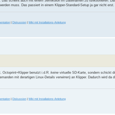
). Das scheint auch mit einem Semikolon im Dateinamen zu funktionieren. Das 
erden muss. Das passiert in einem Klipper-Standard-Setup ja gar nicht erst.
entation
|
Diskussion
|
Wiki mit Installations-Anleitung
 Octoprint+Klipper benutzt i.d.R.
keine
virtuelle SD-Karte, sondern schickt d
 niemanden mit derartigen Linux-Details verwirren) an Klipper. Dadurch wird da 
entation
|
Diskussion
|
Wiki mit Installations-Anleitung