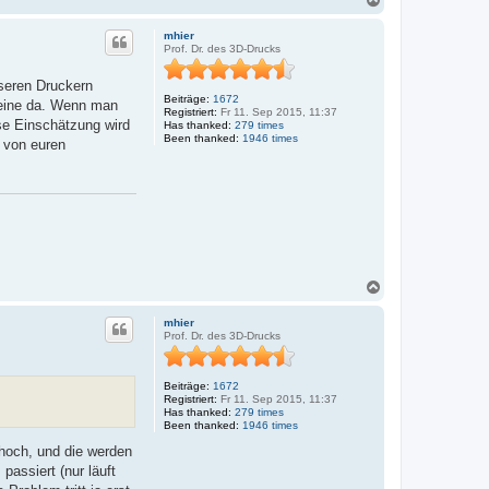
a
c
mhier
h
Prof. Dr. des 3D-Drucks
o
b
nseren Druckern
e
Beiträge:
1672
leine da. Wenn man
n
Registriert:
Fr 11. Sep 2015, 11:37
ese Einschätzung wird
Has thanked:
279 times
Been thanked:
1946 times
t von euren
N
a
c
mhier
h
Prof. Dr. des 3D-Drucks
o
b
e
Beiträge:
1672
n
Registriert:
Fr 11. Sep 2015, 11:37
Has thanked:
279 times
Been thanked:
1946 times
 hoch, und die werden
assiert (nur läuft