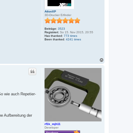
AtlonXP
3D-Drucker Erfinder
Beiträge:
3523
Registriert:
So 15. Nov 2015, 20:55
Has thanked:
773 times
Been thanked:
4241 times
N
a
c
h
o
b
e
n
So wie auch Repetier-
he Aufbereitung der
rf1k_mjh11
Developer