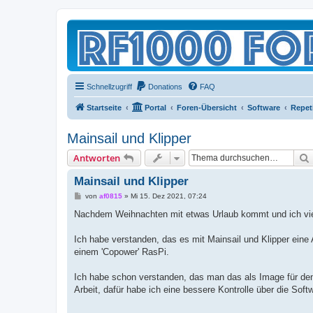
Schnellzugriff
Donations
FAQ
Startseite
Portal
Foren-Übersicht
Software
Repet
Mainsail und Klipper
Antworten
Mainsail und Klipper
B
von
af0815
»
Mi 15. Dez 2021, 07:24
e
i
Nachdem Weihnachten mit etwas Urlaub kommt und ich vielle
t
r
a
Ich habe verstanden, das es mit Mainsail und Klipper eine A
g
einem 'Copower' RasPi.
Ich habe schon verstanden, das man das als Image für den 
Arbeit, dafür habe ich eine bessere Kontrolle über die So