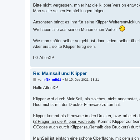
r
a
Bitte nicht vergessen, mhier hat die Klipper Version entwick
g
Man sollte seinen Empfehlungen folgen.
Ansonsten bringt es ihm für seine Klipper Weiterentwicklun
Wir haben alle aus seinen Mühen einen Vorteil.
Wie man später selber vorgeht, ist dann jedem selber über
Aber erst, sollte Klipper fertig sein.
LG AtlonXP
Re: Mainsail und Klipper
B
von
rf1k_mjh11
»
Mi 15. Dez 2021, 13:21
e
i
Hallo AtlonXP,
t
r
a
Klipper wird durch MainSail, als solches, nicht angetastet
g
Host nichts mit der Drucker Firmware zu tun hat.
Klipper kommt als Firmware in den Drucker, bzw. arbeitet 
(
2 Fragen an die Klipper Fachleute
: Kommt Klipper zur Gän
GCodes auch durch Klipper (außerhalb des Druckers) durch
MainSail ist einfach eine schöne Oberfläche, mit dem sich 