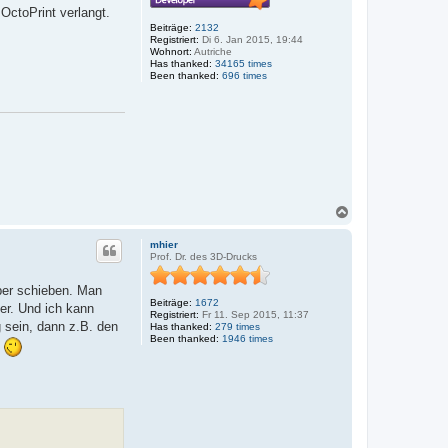
OctoPrint verlangt.
Beiträge:
2132
Registriert:
Di 6. Jan 2015, 19:44
Wohnort:
Autriche
Has thanked:
34165 times
Been thanked:
696 times
N
a
c
mhier
h
Prof. Dr. des 3D-Drucks
o
b
pper schieben. Man
e
Beiträge:
1672
er. Und ich kann
n
Registriert:
Fr 11. Sep 2015, 11:37
g sein, dann z.B. den
Has thanked:
279 times
Been thanked:
1946 times
n