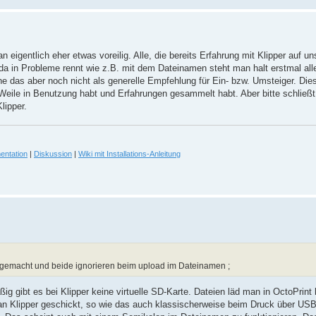
eigentlich eher etwas voreilig. Alle, die bereits Erfahrung mit Klipper auf u
 in Probleme rennt wie z.B. mit dem Dateinamen steht man halt erstmal al
he das aber noch nicht als generelle Empfehlung für Ein- bzw. Umsteiger. Di
Weile in Benutzung habt und Erfahrungen gesammelt habt. Aber bitte schließ
lipper.
entation
|
Diskussion
|
Wiki mit Installations-Anleitung
t gemacht und beide ignorieren beim upload im Dateinamen ;
g gibt es bei Klipper keine virtuelle SD-Karte. Dateien läd man in OctoPrint
 Klipper geschickt, so wie das auch klassischerweise beim Druck über USB p