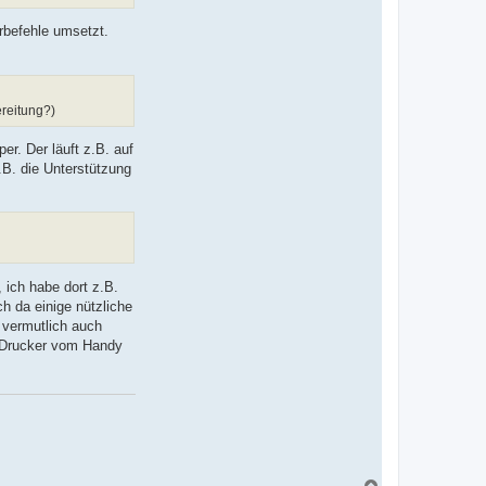
erbefehle umsetzt.
ereitung?)
r. Der läuft z.B. auf
.B. die Unterstützung
, ich habe dort z.B.
ch da einige nützliche
 vermutlich auch
n Drucker vom Handy
N