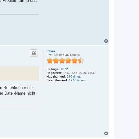
Problem tritt ja erst
N
a
c
mhier
h
Prof. Dr. des 3D-Drucks
o
b
e
Beiträge:
1672
n
Registriert:
Fr 11. Sep 2015, 11:37
Has thanked:
279 times
Been thanked:
1946 times
ie Befehle über die
der Datei-Name nicht
N
a