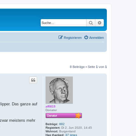
Suche
Erweiterte Suche
Registrieren
Anmelden
8 Beiträge • Seite
1
von
1
Klipper. Das ganze auf
af0815
Donator
t zwar meistens mehr
Beiträge:
882
.
Registriert:
Di 2. Jun 2020, 14:45
Wohnort:
Burgenland
Has thanked:
37 times