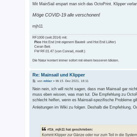
Mit MainSail erspart man sich das OctoPrint. Klipper verl
Möge COVID-19 alle verschonen!
mjh11
RF1000 (seit 2014) mit:
Pico
Hot End (mit eigenem Bauteil- und Hot End Lüfter)
Ceran Bett
FW RF.01.47 (von Conrad, modif.)
Die Natur kontert immer sofort mit einem besseren Idioten.
Re: Mainsail und Klipper
B
von
mhier
»
Mi 15. Dez 2021, 16:11
e
i
Nein nein, ich will nicht sagen, dass man Mainsail gar nich
t
muss eben wissen, was man tut. Die Empfehlung zu OctoPri
r
a
schlecht helfen, wenn es Mainsail-spezifische Probleme gib
g
Anleitungen im Wiki zu folgen. Deshalb die Empfehlung, O
rf1k_mjh11 hat geschrieben:
Kommt Klipper zur Gänze oder nur zum Teil in die Syste