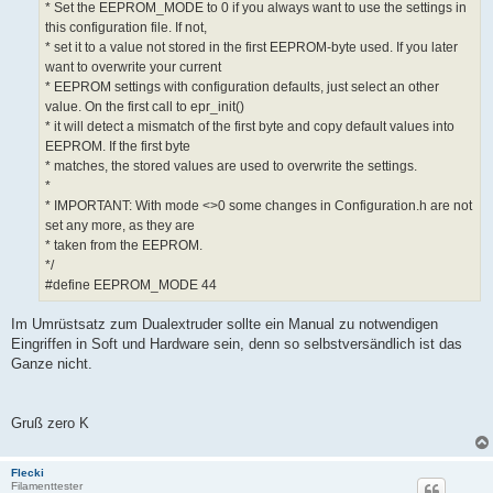
* Set the EEPROM_MODE to 0 if you always want to use the settings in
this configuration file. If not,
* set it to a value not stored in the first EEPROM-byte used. If you later
want to overwrite your current
* EEPROM settings with configuration defaults, just select an other
value. On the first call to epr_init()
* it will detect a mismatch of the first byte and copy default values into
EEPROM. If the first byte
* matches, the stored values are used to overwrite the settings.
*
* IMPORTANT: With mode <>0 some changes in Configuration.h are not
set any more, as they are
* taken from the EEPROM.
*/
#define EEPROM_MODE 44
Im Umrüstsatz zum Dualextruder sollte ein Manual zu notwendigen
Eingriffen in Soft und Hardware sein, denn so selbstversändlich ist das
Ganze nicht.
Gruß zero K
Flecki
Filamenttester