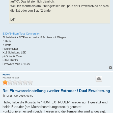
auf "0". Das ist ziemlich dämlich.
Weil ich mehrmals drauf reingefallen bin, prüft der FirmwareMod ob sich
die Extruder von 1 auf 2 ändern.
LG"
E3DV6+Titan Total Conversion
Aluheizbett + MTPlus + zweite Y-Schiene mit Wagen
Z-Kette
X-kette
Platinenlüfter
X19 Schaltung LED
pi-Octopi+ Cam
Ritzel-Kühler
Firmware Mod 1.45.00
Flecki
Filamenttester
Re: Firmwareeinstellung zweiter Extruder / Dual-Erweiterung
B
Di 15. Okt 2019, 09:50
e
i
Hallo, habe die Konstante "NUM_EXTRUDER" wieder auf 1 gesetzt und
t
beide Extruder (am Motherboard umgesteckt) getestet:
r
a
Funktionieren einzeln beide, heizen und die Temperatur wird angezeigt.