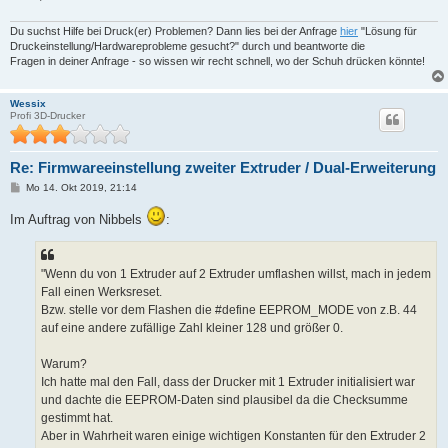
Du suchst Hilfe bei Druck(er) Problemen? Dann lies bei der Anfrage
hier
"Lösung für
Druckeinstellung/Hardwareprobleme gesucht?" durch und beantworte die
Fragen in deiner Anfrage - so wissen wir recht schnell, wo der Schuh drücken könnte!
Wessix
Profi 3D-Drucker
Re: Firmwareeinstellung zweiter Extruder / Dual-Erweiterung
B
Mo 14. Okt 2019, 21:14
e
i
Im Auftrag von Nibbels
:
t
r
a
g
"Wenn du von 1 Extruder auf 2 Extruder umflashen willst, mach in jedem
Fall einen Werksreset.
Bzw. stelle vor dem Flashen die #define EEPROM_MODE von z.B. 44
auf eine andere zufällige Zahl kleiner 128 und größer 0.
Warum?
Ich hatte mal den Fall, dass der Drucker mit 1 Extruder initialisiert war
und dachte die EEPROM-Daten sind plausibel da die Checksumme
gestimmt hat.
Aber in Wahrheit waren einige wichtigen Konstanten für den Extruder 2