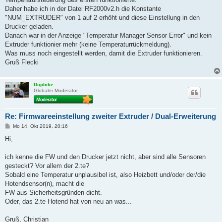
Daher habe ich in der Datei RF2000v2.h die Konstante
"NUM_EXTRUDER" von 1 auf 2 erhöht und diese Einstellung in den
Drucker geladen.
Danach war in der Anzeige "Temperatur Manager Sensor Error" und kein
Extruder funktionier mehr (keine Temperaturrückmeldung).
Was muss noch eingestellt werden, damit die Extruder funktionieren.
Gruß Flecki
Digibike
Globaler Moderator
Re: Firmwareeinstellung zweiter Extruder / Dual-Erweiterung
B
Mo 14. Okt 2019, 20:16
e
i
Hi,
t
r
a
ich kenne die FW und den Drucker jetzt nicht, aber sind alle Sensoren
g
gesteckt? Vor allem der 2.te?
Sobald eine Temperatur unplausibel ist, also Heizbett und/oder der/die
Hotendsensor(n), macht die
FW aus Sicherheitsgründen dicht.
Oder, das 2.te Hotend hat von neu an was...
Gruß, Christian