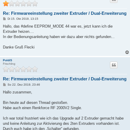
Re: Firmwareeinstellung zweiter Extruder / Dual-Erweiterung
B
Di 15. Okt 2019, 13:15
e
i
Hallo, das #define EEPROM_MODE 44 war es, jetzt kann ich die
t
Extruder heizen....
r
a
In der Bedienungsanleitung haben wir dazu aber nichts gefunden...
g
Danke Gruß Flecki
PoldiS
Frischling
Re: Firmwareeinstellung zweiter Extruder / Dual-Erweiterung
B
So 22. Dez 2019, 23:46
e
i
Hallo zusammen,
t
r
a
Bin heute auf diesen Thread gestoßen.
g
Habe auch einen Renkforce RF 2000V2 Single.
Ich war total frustriert wie ich das Upgrade auf 2 Extruder gemacht habe
und keine Anleitung zur Aktivierung des 2ten Extruders vorhanden ist.
Durch euch habe ich den „Schalter“ gefunden.