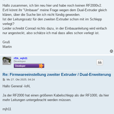
e
i
Hallo zusammen, ich bin neu hier und habe noch keinen RF2000v2.
t
Evtl könnt ihr "Umbauer" meine Frage wegen dem Dual-Extruder gleich
r
a
klären, über die Suche bin ich nicht fündig geworden.
g
Ist der Leitungssatz für den zweiten Extruder schon mit im Schlepp
verlegt?
Leider schreibt Conrad nichts dazu, in der Einbauanleitung wird einfach
nur angesteckt, also schätze ich mal dass alles schon verlegt ist.
Gruß
Martin
rf1k_mjh11
Developer
Re: Firmwareeinstellung zweiter Extruder / Dual-Erweiterung
B
Mo 27. Okt 2025, 04:24
e
i
Hallo General -IoN,
t
r
a
Ja der RF2000 hat einen größeren Kabelschlepp als der RF1000, da hier
g
mehr Leitungen untergebracht werden müssen.
mjh11