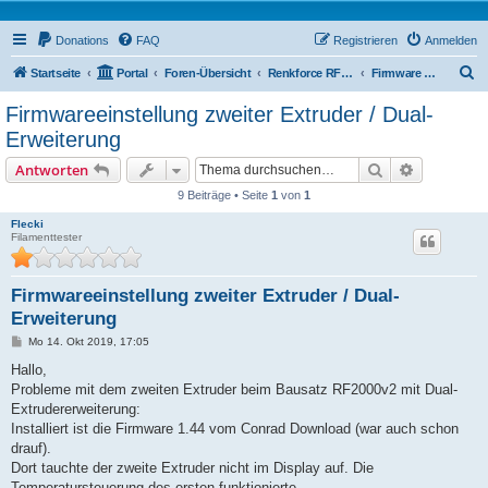
Donations
FAQ
Registrieren
Anmelden
S
Startseite
Portal
Foren-Übersicht
Renkforce RF2000 Forum
Firmware / Tweaks
u
Firmwareeinstellung zweiter Extruder / Dual-
c
Erweiterung
h
Suche
Erweiterte
Antworten
e
9 Beiträge • Seite
1
von
1
Flecki
Filamenttester
Firmwareeinstellung zweiter Extruder / Dual-
Erweiterung
B
Mo 14. Okt 2019, 17:05
e
i
Hallo,
t
Probleme mit dem zweiten Extruder beim Bausatz RF2000v2 mit Dual-
r
a
Extrudererweiterung:
g
Installiert ist die Firmware 1.44 vom Conrad Download (war auch schon
drauf).
Dort tauchte der zweite Extruder nicht im Display auf. Die
Temperatursteuerung des ersten funktionierte.