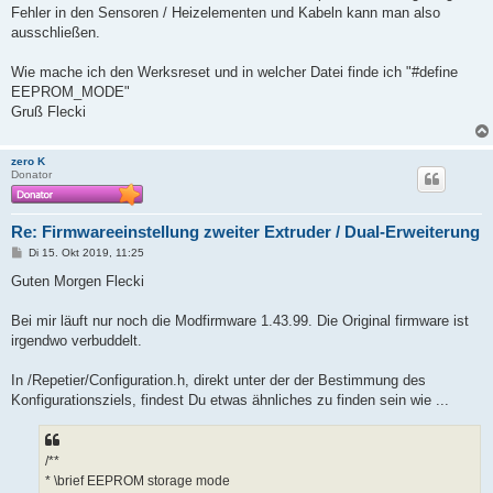
g
Fehler in den Sensoren / Heizelementen und Kabeln kann man also
ausschließen.
Wie mache ich den Werksreset und in welcher Datei finde ich "#define
EEPROM_MODE"
Gruß Flecki
zero K
Donator
Re: Firmwareeinstellung zweiter Extruder / Dual-Erweiterung
B
Di 15. Okt 2019, 11:25
e
i
Guten Morgen Flecki
t
r
a
Bei mir läuft nur noch die Modfirmware 1.43.99. Die Original firmware ist
g
irgendwo verbuddelt.
In /Repetier/Configuration.h, direkt unter der der Bestimmung des
Konfigurationsziels, findest Du etwas ähnliches zu finden sein wie ...
/**
* \brief EEPROM storage mode