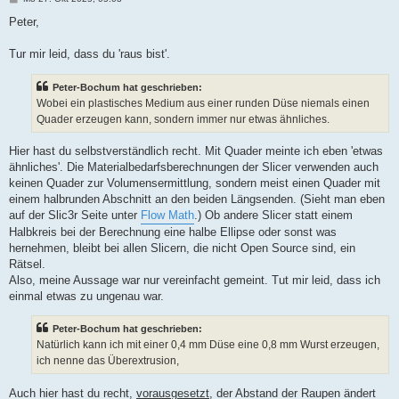
e
i
Peter,
t
r
a
Tur mir leid, dass du 'raus bist'.
g
Peter-Bochum hat geschrieben:
Wobei ein plastisches Medium aus einer runden Düse niemals einen
Quader erzeugen kann, sondern immer nur etwas ähnliches.
Hier hast du selbstverständlich recht. Mit Quader meinte ich eben 'etwas
ähnliches'. Die Materialbedarfsberechnungen der Slicer verwenden auch
keinen Quader zur Volumensermittlung, sondern meist einen Quader mit
einem halbrunden Abschnitt an den beiden Längsenden. (Sieht man eben
auf der Slic3r Seite unter
Flow Math
.) Ob andere Slicer statt einem
Halbkreis bei der Berechnung eine halbe Ellipse oder sonst was
hernehmen, bleibt bei allen Slicern, die nicht Open Source sind, ein
Rätsel.
Also, meine Aussage war nur vereinfacht gemeint. Tut mir leid, dass ich
einmal etwas zu ungenau war.
Peter-Bochum hat geschrieben:
Natürlich kann ich mit einer 0,4 mm Düse eine 0,8 mm Wurst erzeugen,
ich nenne das Überextrusion,
Auch hier hast du recht,
vorausgesetzt
, der Abstand der Raupen ändert