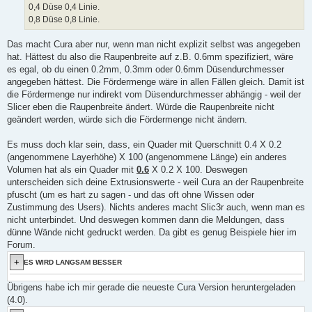
0,4 Düse 0,4 Linie.
0,8 Düse 0,8 Linie.
Das macht Cura aber nur, wenn man nicht explizit selbst was angegeben
hat. Hättest du also die Raupenbreite auf z.B. 0.6mm spezifiziert, wäre
es egal, ob du einen 0.2mm, 0.3mm oder 0.6mm Düsendurchmesser
angegeben hättest. Die Fördermenge wäre in allen Fällen gleich. Damit ist
die Fördermenge nur indirekt vom Düsendurchmesser abhängig - weil der
Slicer eben die Raupenbreite ändert. Würde die Raupenbreite nicht
geändert werden, würde sich die Fördermenge nicht ändern.
Es muss doch klar sein, dass, ein Quader mit Querschnitt 0.4 X 0.2
(angenommene Layerhöhe) X 100 (angenommene Länge) ein anderes
Volumen hat als ein Quader mit
0.6
X 0.2 X 100. Deswegen
unterscheiden sich deine Extrusionswerte - weil Cura an der Raupenbreite
pfuscht (um es hart zu sagen - und das oft ohne Wissen oder
Zustimmung des Users). Nichts anderes macht Slic3r auch, wenn man es
nicht unterbindet. Und deswegen kommen dann die Meldungen, dass
dünne Wände nicht gedruckt werden. Da gibt es genug Beispiele hier im
Forum.
ES WIRD LANGSAM BESSER
Übrigens habe ich mir gerade die neueste Cura Version heruntergeladen
(4.0).