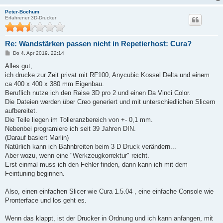
Peter-Bochum
Erfahrener 3D-Drucker
Re: Wandstärken passen nicht in Repetierhost: Cura?
B
Do 4. Apr 2019, 22:14
e
i
Alles gut,
t
ich drucke zur Zeit privat mit RF100, Anycubic Kossel Delta und einem
r
a
ca 400 x 400 x 380 mm Eigenbau.
g
Beruflich nutze ich den Raise 3D pro 2 und einen Da Vinci Color.
Die Dateien werden über Creo generiert und mit unterschiedlichen Slicern
aufbereitet.
Die Teile liegen im Tolleranzbereich von +- 0,1 mm.
Nebenbei programiere ich seit 39 Jahren DIN.
(Darauf basiert Marlin)
Natürlich kann ich Bahnbreiten beim 3 D Druck verändern...
Aber wozu, wenn eine "Werkzeugkorrektur" reicht.
Erst einmal muss ich den Fehler finden, dann kann ich mit dem
Feintuning beginnen.
Also, einen einfachen Slicer wie Cura 1.5.04 , eine einfache Console wie
Pronterface und los geht es.
Wenn das klappt, ist der Drucker in Ordnung und ich kann anfangen, mit