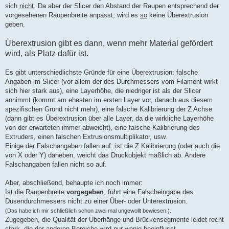
sich
nicht
. Da aber der Slicer den Abstand der Raupen entsprechend der
vorgesehenen Raupenbreite anpasst, wird es
so
keine Überextrusion
geben.
Überextrusion gibt es dann, wenn mehr Material gefördert
wird, als Platz dafür ist.
Es gibt unterschiedlichste Gründe für eine Überextrusion: falsche
Angaben im Slicer (vor allem der des Durchmessers vom Filament wirkt
sich hier stark aus), eine Layerhöhe, die niedriger ist als der Slicer
annimmt (kommt am ehesten im ersten Layer vor, danach aus diesem
spezifischen Grund nicht mehr), eine falsche Kalibrierung der Z Achse
(dann gibt es Überextrusion über alle Layer, da die wirkliche Layerhöhe
von der erwarteten immer abweicht), eine falsche Kalibrierung des
Extruders, einen falschen Extrusionsmultiplikator, usw.
Einige der Falschangaben fallen auf: ist die Z Kalibrierung (oder auch die
von X oder Y) daneben, weicht das Druckobjekt maßlich ab. Andere
Falschangaben fallen nicht so auf.
Aber, abschließend, behaupte ich noch immer:
Ist die Raupenbreite
vorgegeben
, führt eine Falscheingabe des
Düsendurchmessers nicht zu einer Über- oder Unterextrusion.
(Das habe ich mir schließlich schon zwei mal ungewollt bewiesen.).
Zugegeben, die Qualität der Überhänge und Brückensegmente leidet recht
stark, die der anderen Bereiche wird nur wenig beeinflusst.