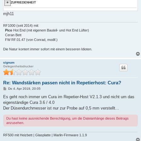
ZUFRIEDENHEIT
mjh11
RF1000 (seit 2014) mit:
Pico
Hot End (mit eigenem Bauteil- und Hot End Lüfter)
Ceran Bett
FW RF.01.47 (von Conrad, modif.)
Die Natur kontert immer sofort mit einem besseren Idioten.
signum
Gelegenheitsdrucker
Re: Wandstärken passen nicht in Repetierhost: Cura?
B
Do 4. Apr 2019, 20:05
e
i
Es geht noch immer um Cura im Repetier-Host V2.1.3 und nicht um das
t
eigenständige Cura 3.6 / 4.0
r
a
Der Düsendurchmesser ist nur zur Probe auf 0,5 mm verstellt...
g
Du hast keine ausreichende Berechtigung, um die Dateianhänge dieses Beitrags
anzusehen.
RF500 mit Heizbett | Glasplatte | Marlin-Firmware 1.1.9