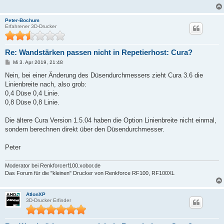
Peter-Bochum
Erfahrener 3D-Drucker
Re: Wandstärken passen nicht in Repetierhost: Cura?
B
Mi 3. Apr 2019, 21:48
e
i
Nein, bei einer Änderung des Düsendurchmessers zieht Cura 3.6 die
t
Linienbreite nach, also grob:
r
a
0,4 Düse 0,4 Linie.
g
0,8 Düse 0,8 Linie.
Die ältere Cura Version 1.5.04 haben die Option Linienbreite nicht einmal,
sondern berechnen direkt über den Düsendurchmesser.
Peter
Moderator bei Renkforcerf100.xobor.de
Das Forum für die "kleinen" Drucker von Renkforce RF100, RF100XL
AtlonXP
3D-Drucker Erfinder