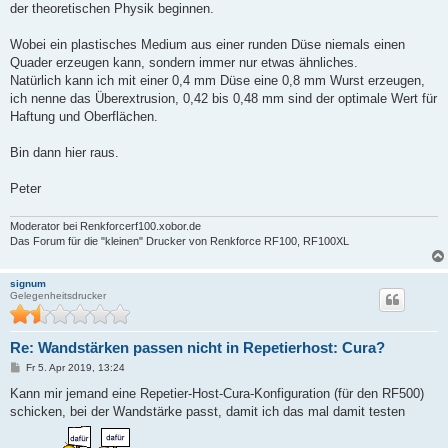
der theoretischen Physik beginnen.
Wobei ein plastisches Medium aus einer runden Düse niemals einen
Quader erzeugen kann, sondern immer nur etwas ähnliches.
Natürlich kann ich mit einer 0,4 mm Düse eine 0,8 mm Wurst erzeugen,
ich nenne das Überextrusion, 0,42 bis 0,48 mm sind der optimale Wert für
Haftung und Oberflächen.
Bin dann hier raus.
Peter
Moderator bei Renkforcerf100.xobor.de
Das Forum für die "kleinen" Drucker von Renkforce RF100, RF100XL
signum
Gelegenheitsdrucker
Re: Wandstärken passen nicht in Repetierhost: Cura?
B
Fr 5. Apr 2019, 13:24
e
i
Kann mir jemand eine Repetier-Host-Cura-Konfiguration (für den RF500)
t
schicken, bei der Wandstärke passt, damit ich das mal damit testen
r
a
g