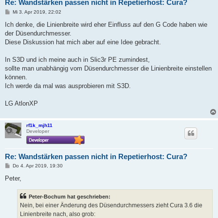
Re: Wandstärken passen nicht in Repetierhost: Cura?
B
Mi 3. Apr 2019, 22:02
e
i
Ich denke, die Linienbreite wird eher Einfluss auf den G Code haben wie
t
der Düsendurchmesser.
r
a
Diese Diskussion hat mich aber auf eine Idee gebracht.
g
In S3D und ich meine auch in Slic3r PE zumindest,
sollte man unabhängig vom Düsendurchmesser die Linienbreite einstellen
können.
Ich werde da mal was ausprobieren mit S3D.
LG AtlonXP
rf1k_mjh11
Developer
Re: Wandstärken passen nicht in Repetierhost: Cura?
B
Do 4. Apr 2019, 19:30
e
i
Peter,
t
r
a
Peter-Bochum hat geschrieben:
g
Nein, bei einer Änderung des Düsendurchmessers zieht Cura 3.6 die
Linienbreite nach, also grob: