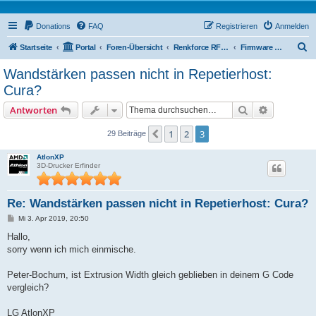
Donations
FAQ
Registrieren
Anmelden
S
Startseite
Portal
Foren-Übersicht
Renkforce RF500 Forum
Firmware / Tweaks
u
Wandstärken passen nicht in Repetierhost:
c
Cura?
h
Suche
Erweiterte
Antworten
e
1
2
3
Vorherige
29 Beiträge
AtlonXP
3D-Drucker Erfinder
Re: Wandstärken passen nicht in Repetierhost: Cura?
B
Mi 3. Apr 2019, 20:50
e
i
Hallo,
t
sorry wenn ich mich einmische.
r
a
g
Peter-Bochum, ist Extrusion Width gleich geblieben in deinem G Code
vergleich?
LG AtlonXP