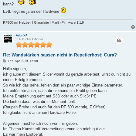
kann?
Evtl. liegt es ja an der Hardware
RF500 mit Heizbett | Glasplatte | Marlin-Firmware 1.1.9
AtlonXP
3D-Drucker Erfinder
Re: Wandstärken passen nicht in Repetierhost: Cura?
B
Fr 5. Apr 2019, 16:08
e
i
Hallo signum,
t
ich glaube mit diesem Slicer womit du gerade arbeitest, wirst du nicht zu
r
a
einem Erfolg kommen.
g
So wie ich das sehe, fehlen dort ein paar wichtige Einstellparameter.
Ich befürchte auch, dass dir niemand ein Profil geben kann.
Meine Empfehlung geht auf S3D oder auch Slic3r PE.
Die bieten dass, was dir im Moment fehlt.
(Raupen Breite und auch für den RF 500 wichtig, Z Offset).
Ich glaube nicht an einen Hardware Fehler.
Allgemein möchte ich noch von mir geben:
Im Thema Kunststoff Verarbeitung kenne ich mich gut aus.
Es war mein Erstberuf.