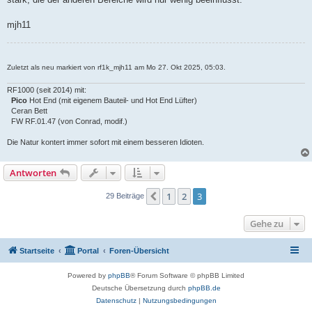
mjh11
Zuletzt als neu markiert von rf1k_mjh11 am Mo 27. Okt 2025, 05:03.
RF1000 (seit 2014) mit:
Pico
Hot End (mit eigenem Bauteil- und Hot End Lüfter)
Ceran Bett
FW RF.01.47 (von Conrad, modif.)
Die Natur kontert immer sofort mit einem besseren Idioten.
Antworten
1
2
3
Vorherige
29 Beiträge
Gehe zu
Startseite
Portal
Foren-Übersicht
Powered by
phpBB
® Forum Software © phpBB Limited
Deutsche Übersetzung durch
phpBB.de
Datenschutz
|
Nutzungsbedingungen