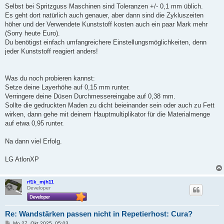
Selbst bei Spritzguss Maschinen sind Toleranzen +/- 0,1 mm üblich.
Es geht dort natürlich auch genauer, aber dann sind die Zykluszeiten
höher und der Verwendete Kunststoff kosten auch ein paar Mark mehr
(Sorry heute Euro).
Du benötigst einfach umfangreichere Einstellungsmöglichkeiten, denn
jeder Kunststoff reagiert anders!
Was du noch probieren kannst:
Setze deine Layerhöhe auf 0,15 mm runter.
Verringere deine Düsen Durchmessereingabe auf 0,38 mm.
Sollte die gedruckten Maden zu dicht beieinander sein oder auch zu Fett
wirken, dann gehe mit deinem Hauptmultiplikator für die Materialmenge
auf etwa 0,95 runter.
Na dann viel Erfolg.
LG AtlonXP
rf1k_mjh11
Developer
Re: Wandstärken passen nicht in Repetierhost: Cura?
B
Mo 27. Okt 2025, 05:03