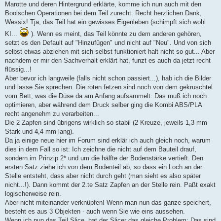
Marotte und deren Hintergrund erklärte, komme ich nun auch mit den
Boolschen Operationen bei dem Teil zurecht. Recht herzlichen Dank,
Wessix! Tja, das Teil hat ein gewisses Eigenleben (schimpft sich wohl
KI...
). Wenn es meint, das Teil könnte zu dem anderen gehören,
setzt es den Default auf "Hinzufügen" und nicht auf "Neu". Und von sich
selbst etwas abziehen mit sich selbst funktioniert halt nicht so gut... Aber
nachdem er mir den Sachverhalt erklärt hat, funzt es auch da jetzt recht
flüssig...!
Aber bevor ich langweile (falls nicht schon passiert...), hab ich die Bilder
und lasse Sie sprechen. Die roten fetzen sind noch von dem gekruschtel
vom Bett, was die Düse da am Anfang aufsammelt. Das muß ich noch
optimieren, aber während dem Druck selber ging die Kombi ABS/PLA
recht angenehm zu verarbeiten...
Die 2 Zapfen sind übrigens wirklich so stabil (2 Kreuze, jeweils 1,3 mm
Stark und 4,4 mm lang).
Da ja einige neue hier im Forum sind erklär ich auch gleich noch, warum
dies in dem Fall so ist: Ich zeichne die nicht auf dem Bauteil drauf,
sondern im Prinzip 2* und um die hälfte der Bodenstärke vertieft. Den
ersten Satz ziehe ich von dem Bodenteil ab, so dass ein Loch an der
Stelle entsteht, dass aber nicht durch geht (man sieht es also später
nicht...!). Dann kommt der 2.te Satz Zapfen an der Stelle rein. Paßt exakt
logischerweise rein.
Aber nicht miteinander verknüpfen! Wenn man nun das ganze speichert,
besteht es aus 3 Objekten - auch wenn Sie wie eins aussehen.
Wenn ich nun das Teil Slice, hat der Slicer das gleiche Problem: Das sind