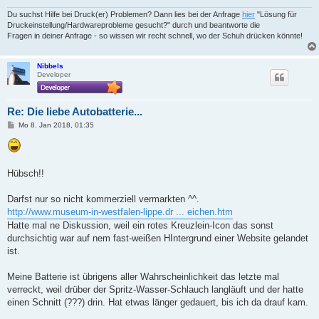
Du suchst Hilfe bei Druck(er) Problemen? Dann lies bei der Anfrage
hier
"Lösung für
Druckeinstellung/Hardwareprobleme gesucht?" durch und beantworte die
Fragen in deiner Anfrage - so wissen wir recht schnell, wo der Schuh drücken könnte!
Nibbels
Developer
Re: Die liebe Autobatterie...
B
Mo 8. Jan 2018, 01:35
e
i
t
r
a
Hübsch!!
g
Darfst nur so nicht kommerziell vermarkten ^^.
http://www.museum-in-westfalen-lippe.dr ... eichen.htm
Hatte mal ne Diskussion, weil ein rotes Kreuzlein-Icon das sonst
durchsichtig war auf nem fast-weißen HIntergrund einer Website gelandet
ist.
Meine Batterie ist übrigens aller Wahrscheinlichkeit das letzte mal
verreckt, weil drüber der Spritz-Wasser-Schlauch langläuft und der hatte
einen Schnitt (???) drin. Hat etwas länger gedauert, bis ich da drauf kam.