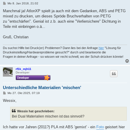
B
Mo 8. Jan 2018, 21:02
e
i
Manchmal ja! AtlonXP spielt ja auch mit dem Gedanken, ABS und PETG
t
mixed zu drucken, um dieses Spröde Bruchverhalten von PETG
r
a
zu "entschärfen". Genial ist z.b. auch eine "Verliersichere" Dichtung in
g
Teile mit einbringen o.ä...
Gruß, Christian
Du suchst Hilfe bei Druck(er) Problemen? Dann lies bei der Anfrage
hier
"Lösung für
Druckeinstellung/Hardwareprobleme gesucht?" durch und beantworte die
Fragen in deiner Anfrage - so wissen wir recht schnell, wo der Schuh drücken könnte!
rf1k_mjh11
Developer
Unterschiedliche Materialien 'mischen'
B
Mo 27. Okt 2025, 07:19
e
i
Wessix,
t
r
a
Wessix hat geschrieben:
g
Bei Dual Materialien mischen ist das sinnvoll?
Ich hatte vor Jahren (2011?) PLA mit ABS 'gemixt' - ein
Foto
geistert hier