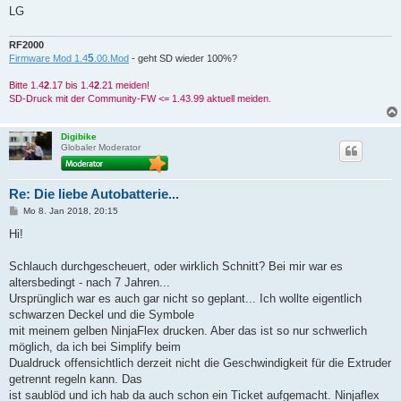
LG
RF2000
5
Firmware Mod 1.4
.00.Mod
- geht SD wieder 100%?
Bitte 1.4
2
.17 bis 1.4
2
.21 meiden!
SD-Druck mit der Community-FW <= 1.43.99 aktuell meiden.
Digibike
Globaler Moderator
Re: Die liebe Autobatterie...
B
Mo 8. Jan 2018, 20:15
e
i
Hi!
t
r
a
Schlauch durchgescheuert, oder wirklich Schnitt? Bei mir war es
g
altersbedingt - nach 7 Jahren...
Ursprünglich war es auch gar nicht so geplant... Ich wollte eigentlich
schwarzen Deckel und die Symbole
mit meinem gelben NinjaFlex drucken. Aber das ist so nur schwerlich
möglich, da ich bei Simplify beim
Dualdruck offensichtlich derzeit nicht die Geschwindigkeit für die Extruder
getrennt regeln kann. Das
ist saublöd und ich hab da auch schon ein Ticket aufgemacht. Ninjaflex