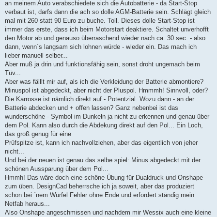
a
an meinem Auto verabschiedete sich die Autobatterie - da Start-Stop
g
verbaut ist, darfs dann die ach so dolle AGM-Batterie sein. Schlägt gleich
mal mit 260 statt 90 Euro zu buche. Toll. Dieses dolle Start-Stop ist
immer das erste, dass ich beim Motorstart deaktiere. Schaltet unverhofft
den Motor ab und genauso überraschend wieder nach ca. 30 sec. - also
dann, wenn´s langsam sich lohnen würde - wieder ein. Das mach ich
lieber manuell selber...
Aber muß ja drin und funktionsfähig sein, sonst droht ungemach beim
Tüv...
Aber was fälllt mir auf, als ich die Verkleidung der Batterie abmontiere?
Minuspol ist abgedeckt, aber nicht der Pluspol. Hmmmh! Sinnvoll, oder?
Die Karrosse ist nämlich direkt auf - Potentzial. Wozu dann - an der
Batterie abdecken und + offen lassen? Ganz nebenbei ist das
wunderschöne - Symbol im Dunkeln ja nicht zu erkennen und genau über
dem Pol. Kann also durch die Abdekung direkt auf den Pol... Ein Loch,
das groß genug für eine
Prüfspitze ist, kann ich nachvollziehen, aber das eigentlich von jeher
nicht...
Und bei der neuen ist genau das selbe spiel: Minus abgedeckt mit der
schönen Aussparung über dem Pol...
Hmmh! Das wäre doch eine schöne Übung für Dualdruck und Onshape
zum üben. DesignCad beherrsche ich ja soweit, aber das produziert
schon bei ´nem Würfel Fehler ohne Ende und erfordert ständig mein
Netfab heraus...
Also Onshape angeschmissen und nachdem mir Wessix auch eine kleine