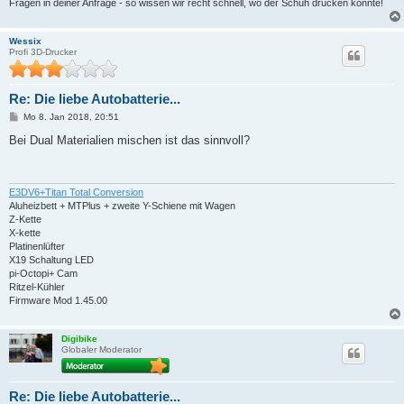
Fragen in deiner Anfrage - so wissen wir recht schnell, wo der Schuh drücken könnte!
Wessix
Profi 3D-Drucker
Re: Die liebe Autobatterie...
B
Mo 8. Jan 2018, 20:51
e
i
Bei Dual Materialien mischen ist das sinnvoll?
t
r
a
g
E3DV6+Titan Total Conversion
Aluheizbett + MTPlus + zweite Y-Schiene mit Wagen
Z-Kette
X-kette
Platinenlüfter
X19 Schaltung LED
pi-Octopi+ Cam
Ritzel-Kühler
Firmware Mod 1.45.00
Digibike
Globaler Moderator
Re: Die liebe Autobatterie...