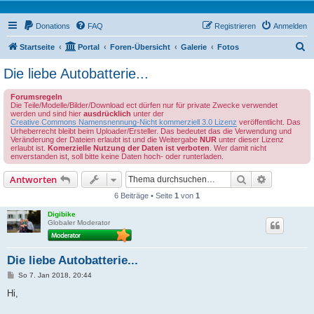
Donations
FAQ
Registrieren
Anmelden
S
Startseite
Portal
Foren-Übersicht
Galerie
Fotos
u
Die liebe Autobatterie...
c
Forumsregeln
h
Die Teile/Modelle/Bilder/Download ect dürfen nur für private Zwecke verwendet
werden und sind hier
ausdrücklich
unter der
e
Creative Commons Namensnennung-Nicht kommerziell 3.0 Lizenz
veröffentlicht. Das
Urheberrecht bleibt beim Uploader/Ersteller. Das bedeutet das die Verwendung und
Veränderung der Dateien erlaubt ist und die Weitergabe
NUR
unter dieser Lizenz
erlaubt ist.
Komerzielle Nutzung der Daten ist verboten
. Wer damit nicht
enverstanden ist, soll bitte keine Daten hoch- oder runterladen.
Suche
Erweiterte
Antworten
6 Beiträge • Seite
1
von
1
Digibike
Globaler Moderator
Die liebe Autobatterie...
B
So 7. Jan 2018, 20:44
e
i
Hi,
t
r