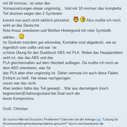
mit 60 mm/sec. ist unter den
Vorraussetzungen etwas ungünstig... Und mit 18 mm/sec das komplette
Teil drucken wegen den 2 Symbolen
kommt nun auch nicht wirklich prickelnd...
Also mußte ich mich
wohl an das Deutsche
Rote Kreuz orientieren und Weißen Hintergrund mit roter Symbolik
wählen...
Im Dunkeln trotzdem gut erkennbar, Kontakte sind abgedeckt, wie es
eigentlich sein sollte und war ´ne
schöne Übung für den Dualdruck ABS mit PLA. Wobei das Hauptproblem
wohl ist, das das ABS und das
PLA gleichermaßen auf dem Heizbett aufliegen. Da mußte ich mich an
dem ABS orientieren, was für
das PLA aber eher ungünstig ist. Daher vermute ich auch diese Fäden.
Einfach zu heiß. Hat etwas nachgezogen.
oozen war das nicht.
Aber anders hätte das Teil gewarpt... War aus derzeitigem (noch
begrenztem)Erfahrungsstand bei Dual noch der
beste Kompromiss.
Gruß, Christian
Du suchst Hilfe bei Druck(er) Problemen? Dann lies bei der Anfrage
hier
"Lösung für
Druckeinstellung/Hardwareprobleme gesucht?" durch und beantworte die