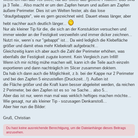
ja 3 Teile... Also macht er um den Zapfen herum und außen am Zapfen
äußere Perimeter. Dies ist um Welten fester, als das lose
"draufgebappte", wie es gern gezeichnet wird. Dauert etwas länger, aber
hebt nachher auch deutlich länger...
Nur als kleiner Tip für die, die sich an der Konstuktion versuchen und
immer wieder an der Festigkeit verzweifeln und immer dicker zeichnen...
Nutzt nix, wenn´s nur "gebappt" ist... Da wird lediglich die Klebefläche
größer und damit etwa mehr Klebekraft aufgebracht...
Gleichzeitig kann ich aber auch die Zahl der Perimeter erhöhen, was
ebenfalls der Festigkeit zugute kommt. Kein Vergleich zum Infill!
Wenn ich mir richtig mühe machen will, kann ich die Teile auch einzeln
exportieren und dann nachträglich im Slicer zusammen doktern.
Da hab ich dann auch die Möglichkeit, z.b. bei der Kappe nur 2 Perimeter
und bei den Zapfen 5 einzustellen (Druckzeit...!). Außen ist
die Fläche größer und die Kraft kann besser abgeleitet werden, da reichen
2 Perimeter, bei den Zapfen ist es so ´ne Sache... also 5...
Aber das ist nur, wenn man mal was wirklich heftiges machen möchte...
Wie gesagt, nur als kleiner Tip - sozusagen Denkanstoß...
Aber hier nun die Bilder:
Gruß, Christian
Du hast keine ausreichende Berechtigung, um die Dateianhänge dieses Beitrags
anzusehen.