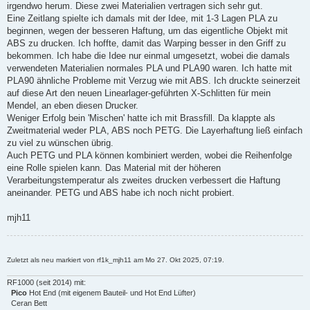
irgendwo herum. Diese zwei Materialien vertragen sich sehr gut.
Eine Zeitlang spielte ich damals mit der Idee, mit 1-3 Lagen PLA zu
beginnen, wegen der besseren Haftung, um das eigentliche Objekt mit
ABS zu drucken. Ich hoffte, damit das Warping besser in den Griff zu
bekommen. Ich habe die Idee nur einmal umgesetzt, wobei die damals
verwendeten Materialien normales PLA und PLA90 waren. Ich hatte mit
PLA90 ähnliche Probleme mit Verzug wie mit ABS. Ich druckte seinerzeit
auf diese Art den neuen Linearlager-geführten X-Schlitten für mein
Mendel, an eben diesen Drucker.
Weniger Erfolg bein 'Mischen' hatte ich mit Brassfill. Da klappte als
Zweitmaterial weder PLA, ABS noch PETG. Die Layerhaftung ließ einfach
zu viel zu wünschen übrig.
Auch PETG und PLA können kombiniert werden, wobei die Reihenfolge
eine Rolle spielen kann. Das Material mit der höheren
Verarbeitungstemperatur als zweites drucken verbessert die Haftung
aneinander. PETG und ABS habe ich noch nicht probiert.
mjh11
Zuletzt als neu markiert von rf1k_mjh11 am Mo 27. Okt 2025, 07:19.
RF1000 (seit 2014) mit:
Pico
Hot End (mit eigenem Bauteil- und Hot End Lüfter)
Ceran Bett