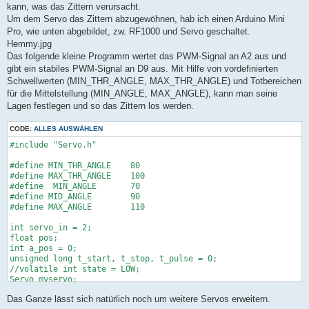
kann, was das Zittern verursacht.
Um dem Servo das Zittern abzugewöhnen, hab ich einen Arduino Mini
Pro, wie unten abgebildet, zw. RF1000 und Servo geschaltet.
Hemmy.jpg
Das folgende kleine Programm wertet das PWM-Signal an A2 aus und
gibt ein stabiles PWM-Signal an D9 aus. Mit Hilfe von vordefinierten
Schwellwerten (MIN_THR_ANGLE, MAX_THR_ANGLE) und Totbereichen
für die Mittelstellung (MIN_ANGLE, MAX_ANGLE), kann man seine
Lagen festlegen und so das Zittern los werden.
CODE:
ALLES AUSWÄHLEN
#include "Servo.h"

#define MIN_THR_ANGLE    80

#define MAX_THR_ANGLE    100

#define  MIN_ANGLE       70

#define MID_ANGLE        90

#define MAX_ANGLE        110

int servo_in = 2;

float pos;

int a_pos = 0;

unsigned long t_start, t_stop, t_pulse = 0;

//volatile int state = LOW;

Servo myservo;

Das Ganze lässt sich natürlich noch um weitere Servos erweitern.
void setup() {
