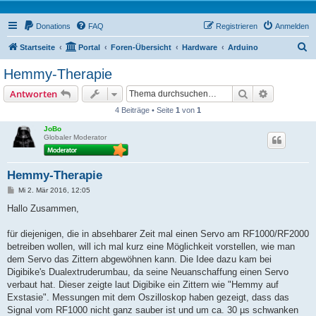
Donations
FAQ
Registrieren
Anmelden
S
Startseite
Portal
Foren-Übersicht
Hardware
Arduino
u
Hemmy-Therapie
c
Suche
Erweiterte
Antworten
h
4 Beiträge • Seite
1
von
1
e
JoBo
Globaler Moderator
Hemmy-Therapie
B
Mi 2. Mär 2016, 12:05
e
i
Hallo Zusammen,
t
r
a
für diejenigen, die in absehbarer Zeit mal einen Servo am RF1000/RF2000
g
betreiben wollen, will ich mal kurz eine Möglichkeit vorstellen, wie man
dem Servo das Zittern abgewöhnen kann. Die Idee dazu kam bei
Digibike's Dualextruderumbau, da seine Neuanschaffung einen Servo
verbaut hat. Dieser zeigte laut Digibike ein Zittern wie "Hemmy auf
Exstasie". Messungen mit dem Oszilloskop haben gezeigt, dass das
Signal vom RF1000 nicht ganz sauber ist und um ca. 30 µs schwanken