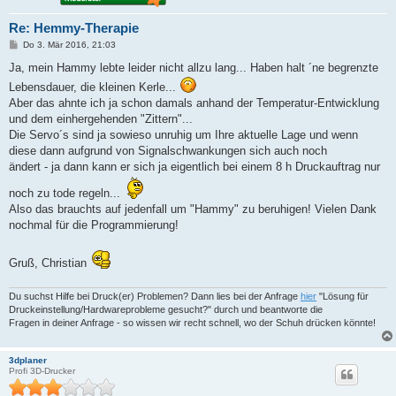
Re: Hemmy-Therapie
B
Do 3. Mär 2016, 21:03
e
i
Ja, mein Hammy lebte leider nicht allzu lang... Haben halt ´ne begrenzte
t
Lebensdauer, die kleinen Kerle...
r
a
Aber das ahnte ich ja schon damals anhand der Temperatur-Entwicklung
g
und dem einhergehenden "Zittern"...
Die Servo´s sind ja sowieso unruhig um Ihre aktuelle Lage und wenn
diese dann aufgrund von Signalschwankungen sich auch noch
ändert - ja dann kann er sich ja eigentlich bei einem 8 h Druckauftrag nur
noch zu tode regeln...
Also das brauchts auf jedenfall um "Hammy" zu beruhigen! Vielen Dank
nochmal für die Programmierung!
Gruß, Christian
Du suchst Hilfe bei Druck(er) Problemen? Dann lies bei der Anfrage
hier
"Lösung für
Druckeinstellung/Hardwareprobleme gesucht?" durch und beantworte die
Fragen in deiner Anfrage - so wissen wir recht schnell, wo der Schuh drücken könnte!
3dplaner
Profi 3D-Drucker