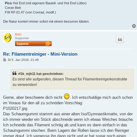
Pico
Hot End (mit eigenem Bauteil- und Hot End Lüfter)
Ceran Bett
FW RF.01.47 (von Conrad, modif.)
Die Natur kontert immer sofort mit einem besseren Idioten.
RAU
Supporter
Re: Filamentreiniger - Mini-Version
B
Di 5. Jan 2016, 21:46
e
i
t
rf1k_mjh11 hat geschrieben:
r
a
Es sind alle aufgerufen, diesen Thread für Filamentreinigerkonstrukte
g
zu verwenden!
Gerne, aber beschwere dich nicht
. Ich entschuldige mich auch schon
im Voraus für den all zu schnöden Vorschlag:
P1020217.jpg
Das Schaumgummi stammt aus einer alten Iso/Gymnastikmatte, von der
ich immer wieder ein Stück abschneide wenn ich etwas Weiches brauche.
Ich schneide das Filament schräg ab und kann es dann einfach in das
Schaumgummi stechen. Beim Lagern der Rollen lasse ich den Reiniger
immer drauf. Ich vergesse ihn dann nicht und er hat sogar noch einen