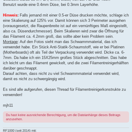
Benutzt wurde eine 0.4mm Düse, bei 0.3mm Layerhöhe.
Hinweis
:
Falls jemand mit einer 0.5-er Düse drucken möchte, schlage ich
eine Skalierung auf 125% vor. Damit können sich 3 Perimeter ausgehen
(vorausgesetzt, die Raupenbreite ist auf ein vernünftiges Maß eingestellt,
also ca. Düsendurchmesser). Beim Skalieren wird zwar die Öffnung für
das Filament ca. 4.2mm groß, das sollte aber kein Problem sein.
Montage
: Auf den Fotos sieht man das Schwammmaterial, das ich
verwendet habe. Ein Stück Anti-Statik-Schaumstoff, wie er bei Platinen
(Motherboards) oft als Teil der Verpackung verwendet wird. Dicke ca. 6-
7mm. Da habe ich ein 15X25mm großes Stück abgeschnitten. Das habe
ich leicht um das Filament gewickelt, und die zwei Filamentreinigerhälften
darüber geschnappt.
Darauf achten, dass nicht zu viel Schwammmaterial verwendet wird,
damit es nicht zu schwergängig wird.
Es sind alle aufgerufen, diesen Thread für Filamentreinigerkonstrukte zu
verwenden!
mjh11
Du hast keine ausreichende Berechtigung, um die Dateianhänge dieses Beitrags
anzusehen.
RF1000 (seit 2014) mit: