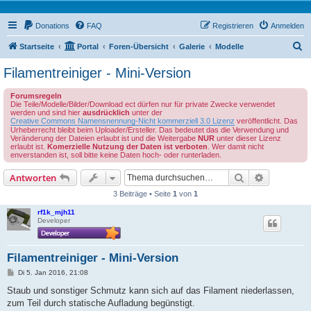
Donations
FAQ
Registrieren
Anmelden
S
Startseite
Portal
Foren-Übersicht
Galerie
Modelle
u
Filamentreiniger - Mini-Version
c
Forumsregeln
h
Die Teile/Modelle/Bilder/Download ect dürfen nur für private Zwecke verwendet
werden und sind hier
ausdrücklich
unter der
e
Creative Commons Namensnennung-Nicht kommerziell 3.0 Lizenz
veröffentlicht. Das
Urheberrecht bleibt beim Uploader/Ersteller. Das bedeutet das die Verwendung und
Veränderung der Dateien erlaubt ist und die Weitergabe
NUR
unter dieser Lizenz
erlaubt ist.
Komerzielle Nutzung der Daten ist verboten
. Wer damit nicht
enverstanden ist, soll bitte keine Daten hoch- oder runterladen.
Suche
Erweiterte
Antworten
3 Beiträge • Seite
1
von
1
rf1k_mjh11
Developer
Filamentreiniger - Mini-Version
B
Di 5. Jan 2016, 21:08
e
i
Staub und sonstiger Schmutz kann sich auf das Filament niederlassen,
t
zum Teil durch statische Aufladung begünstigt.
r