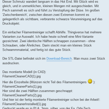
a
Dieser Schmutz wandert langsam in das Hot End. Mit Glück wird es
g
gleich, und in unmerklichen, kleinen Mengen mit ausgeschieden. Mit
Pech sammelt es sich und führt zu Verstopfung der Düse. Im großen
'Zwischenbereich', zwischen diesen zwei Extremen kommt es
gelegentlich als sichtbare, verbrannte schwarze Verunreinigung auf das
Druckobjekt.
Ein einfacher Filamentreiniger schafft Abhilfe. Thingiverse hat mehrere
Varianten zur Auswahl. Ich habe heute schnell eine Mini-Variante
gezeichnet. Zwei identische Hälften schnappen zusammen - ohne
Schrauben, oder Ähnliches. Darin steckt man ein kleines Stück
Schwammmaterial, und fertig ist das gute Stück.
Die STL-Datei befindet sich im
Download-Bereich
. Man muss zwei Stück
ausdrucken.
Das montierte Modell (in CAD):
FilamentCleanerCAD(1).jpg
Hier die Einzelteile (Münzen nicht Teil des Filamentreinigers
):
FilamentCleanerParts(1).jpg
Hier sind die zwei Hälften zusammen geschnappt:
FilamentCleanerParts(2).jpg
Und hier ist der fertig montierte Filamentreiniger schon bei der Arbeit!:
FilamentCleanerInstalled(1).jpg
Gedruckt wurde es in PLA, 3mm, silber, von der Fa. Orbi-Tech.