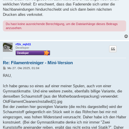
wirklichen Vorteil: Er erschwert, dass das Fadenende sich unter die
Nachbarwindungen hindurchschiebt und sich dann beim nächsten
Drucken alles verknotet.
Du hast keine ausreichende Berechtigung, um die Dateianhänge dieses Beitrags
anzusehen.
rf1k_mjh11
Developer
Re: Filamentreiniger - Mini-Version
B
Mo 27. Okt 2025, 01:04
e
i
RAU,
t
r
a
Ich habe genau so eines auf einer meiner Spulen, auch von einer
g
Gymnastikmatte. Und eine weitere zweite, ebenfalls billige Variante, die
denselben Schaumstoff (aus der Motherboardverpackung) verwendet:
OldFilamentCleanersInstalled(1).jpg
Bei der zweiten hier gezeigten Variante (die rechts dargestellte) wird der
Schaumstoff gelegentlich ein Stück weit in das Röhrchen bei mir mit
eingezogen, was hohen Widerstand verursacht. Daher habe ich den Halter
konstruiert. (Bei der Gymnastikmatte denke ich mir immer "Zwei
Kunststoffe aneinander reiben, ergibt das nicht extra viel Statik?". Daher