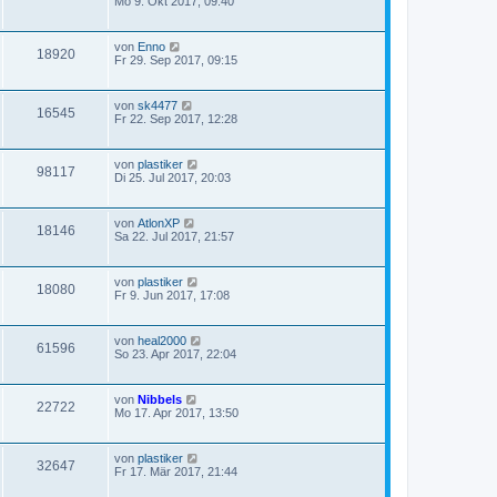
Mo 9. Okt 2017, 09:40
von
Enno
18920
Fr 29. Sep 2017, 09:15
von
sk4477
16545
Fr 22. Sep 2017, 12:28
von
plastiker
98117
Di 25. Jul 2017, 20:03
von
AtlonXP
18146
Sa 22. Jul 2017, 21:57
von
plastiker
18080
Fr 9. Jun 2017, 17:08
von
heal2000
61596
So 23. Apr 2017, 22:04
von
Nibbels
22722
Mo 17. Apr 2017, 13:50
von
plastiker
32647
Fr 17. Mär 2017, 21:44