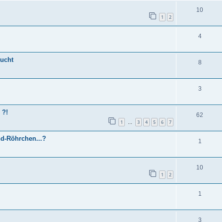
10
1
2
4
sucht
8
3
 ?!
62
1
3
4
5
6
7
…
nd-Röhrchen...?
1
10
1
2
1
3