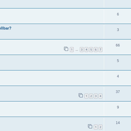
6
llbar?
3
66
1
3
4
5
6
7
…
5
4
37
1
2
3
4
9
14
1
2