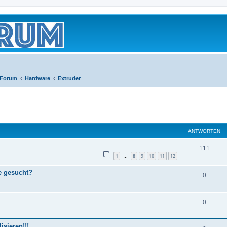
 Forum
Hardware
Extruder
eiterte Suche
ANTWORTEN
111
1
8
9
10
11
12
…
e gesucht?
0
0
sieren!!!