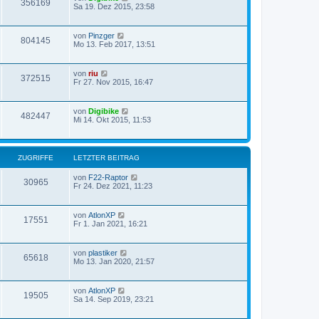
356169
Sa 19. Dez 2015, 23:58
von
Pinzger
804145
Mo 13. Feb 2017, 13:51
von
riu
372515
Fr 27. Nov 2015, 16:47
von
Digibike
482447
Mi 14. Okt 2015, 11:53
ZUGRIFFE
LETZTER BEITRAG
von
F22-Raptor
30965
Fr 24. Dez 2021, 11:23
von
AtlonXP
17551
Fr 1. Jan 2021, 16:21
von
plastiker
65618
Mo 13. Jan 2020, 21:57
von
AtlonXP
19505
Sa 14. Sep 2019, 23:21