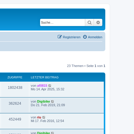
Suche
Erweiterte Suche
Registrieren
Anmelden
23 Themen • Seite
1
von
1
ZUGRIFFE
LETZTER BEITRAG
von
af0815
1802438
Mo 14. Apr 2025, 15:32
von
Digibike
362624
Do 21. Feb 2019, 21:09
von
riu
452449
Mi 17. Feb 2016, 12:54
von
Digibike