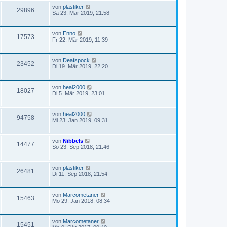
von
plastiker
29896
Sa 23. Mär 2019, 21:58
von
Enno
17573
Fr 22. Mär 2019, 11:39
von
Deafspock
23452
Di 19. Mär 2019, 22:20
von
heal2000
18027
Di 5. Mär 2019, 23:01
von
heal2000
94758
Mi 23. Jan 2019, 09:31
von
Nibbels
14477
So 23. Sep 2018, 21:46
von
plastiker
26481
Di 11. Sep 2018, 21:54
von
Marcometaner
15463
Mo 29. Jan 2018, 08:34
von
Marcometaner
15451