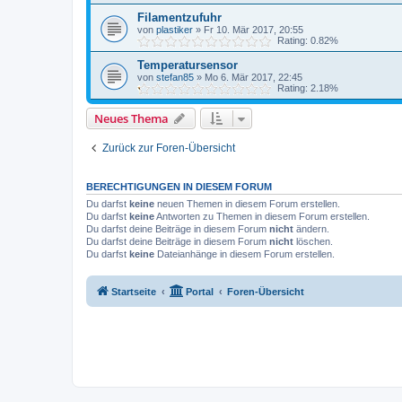
Filamentzufuhr
von
plastiker
»
Fr 10. Mär 2017, 20:55
Rating: 0.82%
Temperatursensor
von
stefan85
»
Mo 6. Mär 2017, 22:45
Rating: 2.18%
Neues Thema
Zurück zur Foren-Übersicht
BERECHTIGUNGEN IN DIESEM FORUM
Du darfst
keine
neuen Themen in diesem Forum erstellen.
Du darfst
keine
Antworten zu Themen in diesem Forum erstellen.
Du darfst deine Beiträge in diesem Forum
nicht
ändern.
Du darfst deine Beiträge in diesem Forum
nicht
löschen.
Du darfst
keine
Dateianhänge in diesem Forum erstellen.
Startseite
Portal
Foren-Übersicht