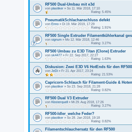
RF500 Dual-Umbau mit e3d
von
plastiker
»
So 11. Mär 2018, 17:10
Rating: 5.45%
PneumatikSchlachanschluss defekt
von
Enno
»
Di 19. Mär 2019, 17:29
Rating: 1.91%
RF500 Single Extruder Filamentkühlerkanal ge
von
signum
»
Mo 12. Mär 2018, 12:46
Rating: 3.27%
RF500 Umbau zu E3D Titan (Clone) Extruder
von
sk4477
»
Fr 22. Sep 2017, 22:27
Rating: 1.63%
Diskusion: Zwei E3D V6 HotEnds für den RF500
von
JeDi
»
Fr 21. Apr 2017, 23:24
Rating: 21.53%
Capricorn-Schlauch für Filament-Guide & Hote
von
plastiker
»
So 23. Sep 2018, 21:28
Rating: 0.82%
RF500 Dual V3 Extruder
von
Klosterquell
»
Mi 29. Aug 2018, 17:26
Rating: 3.27%
RF500-Idler_welche Feder?
von
plastiker
»
So 28. Jan 2018, 19:18
Rating: 0.82%
Filamentschlauchersatz für den RF500