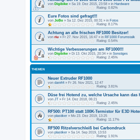
von
Digibike
»
Sa 19. Dez 2015, 23:58
» in
Hardware
Rating: 0.82%
Eure Fotos sind gefragt!!!
von
JoBo
»
Sa 12. Dez 2015, 00:31
» in
Fotos
Rating: 8.17%
Achtung an alle frischen RF1000 Besitzer!
von
riu
»
Fr 27. Nov 2015, 16:47
» in
RF1000 Forumstalk
Rating: 0.54%
Wichtige Verbesserungen am RF1000!!!
von
Digibike
»
Di 13. Okt 2015, 20:34
» in
Sonstiges
Rating: 2.45%
THEMEN
Neuer Extruder RF1000
von
dani44
»
Fr 26. Nov 2021, 12:47
Rating: 3.81%
Düse frei Hotend zu, welche Ursache kann das
von
JT
»
Fr 14. Dez 2018, 06:21
Rating: 2.45%
RF500: PT100 statt 100K-Termistor für E3D Hot
von
plastiker
»
Mo 23. Dez 2019, 13:25
Rating: 11.17%
RF500 Ritzelverschleiß bei Carbondruck
von
plastiker
»
Sa 14. Sep 2019, 13:53
Rating: 1.91%