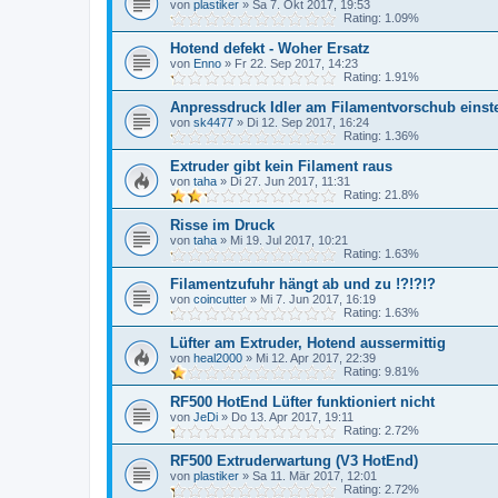
von
plastiker
»
Sa 7. Okt 2017, 19:53
Rating: 1.09%
Hotend defekt - Woher Ersatz
von
Enno
»
Fr 22. Sep 2017, 14:23
Rating: 1.91%
Anpressdruck Idler am Filamentvorschub einste
von
sk4477
»
Di 12. Sep 2017, 16:24
Rating: 1.36%
Extruder gibt kein Filament raus
von
taha
»
Di 27. Jun 2017, 11:31
Rating: 21.8%
Risse im Druck
von
taha
»
Mi 19. Jul 2017, 10:21
Rating: 1.63%
Filamentzufuhr hängt ab und zu !?!?!?
von
coincutter
»
Mi 7. Jun 2017, 16:19
Rating: 1.63%
Lüfter am Extruder, Hotend aussermittig
von
heal2000
»
Mi 12. Apr 2017, 22:39
Rating: 9.81%
RF500 HotEnd Lüfter funktioniert nicht
von
JeDi
»
Do 13. Apr 2017, 19:11
Rating: 2.72%
RF500 Extruderwartung (V3 HotEnd)
von
plastiker
»
Sa 11. Mär 2017, 12:01
Rating: 2.72%