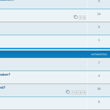
0
14
1
2
0
1
ANTWORTEN
7
 haben?
4
end?
34
1
2
3
4
6