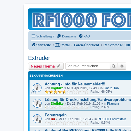
Schnellzugriff
Donations
FAQ
Startseite
Portal
Foren-Übersicht
Renkforce RF500
Extruder
Suche
Erw
Neues Thema
BEKANNTMACHUNGEN
Achtung - Info für Neuanmelder!!!
von
Digibike
»
Mi 3. Apr 2019, 17:49
» in
Gäste-Talk
Rating: 46.05%
Lösung für Druckeinstellung/Hardwareproblem
von
Digibike
»
Do 21. Feb 2019, 21:09
» in
Filament
Rating: 2.45%
Forenregeln
von
riu
»
Mi 17. Feb 2016, 12:54
» in
RF1000 Forumstalk
Rating: 0.54%
Achtung! Bei RF1000 und RF2000 bitte FW akuali