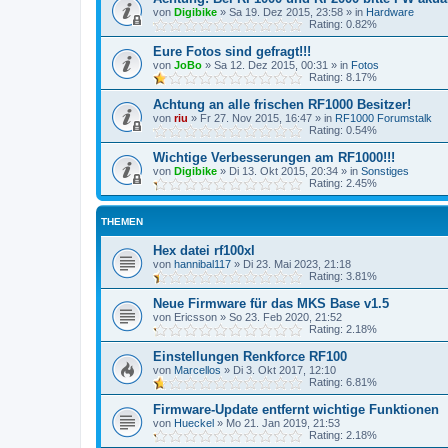
von
Digibike
»
Sa 19. Dez 2015, 23:58
» in
Hardware
Rating: 0.82%
Eure Fotos sind gefragt!!!
von
JoBo
»
Sa 12. Dez 2015, 00:31
» in
Fotos
Rating: 8.17%
Achtung an alle frischen RF1000 Besitzer!
von
riu
»
Fr 27. Nov 2015, 16:47
» in
RF1000 Forumstalk
Rating: 0.54%
Wichtige Verbesserungen am RF1000!!!
von
Digibike
»
Di 13. Okt 2015, 20:34
» in
Sonstiges
Rating: 2.45%
THEMEN
Hex datei rf100xl
von
hannibal117
»
Di 23. Mai 2023, 21:18
Rating: 3.81%
Neue Firmware für das MKS Base v1.5
von
Ericsson
»
So 23. Feb 2020, 21:52
Rating: 2.18%
Einstellungen Renkforce RF100
von
Marcellos
»
Di 3. Okt 2017, 12:10
Rating: 6.81%
Firmware-Update entfernt wichtige Funktionen
von
Hueckel
»
Mo 21. Jan 2019, 21:53
Rating: 2.18%