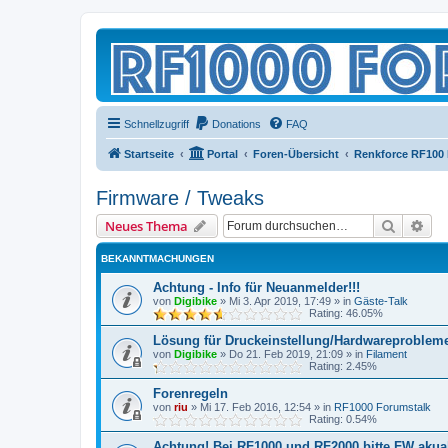
Schnellzugriff
Donations
FAQ
Startseite
Portal
Foren-Übersicht
Renkforce RF100
Firmware / Tweaks
Suche
Erw
Neues Thema
BEKANNTMACHUNGEN
Achtung - Info für Neuanmelder!!!
von
Digibike
»
Mi 3. Apr 2019, 17:49
» in
Gäste-Talk
Rating: 46.05%
Lösung für Druckeinstellung/Hardwareproblem
von
Digibike
»
Do 21. Feb 2019, 21:09
» in
Filament
Rating: 2.45%
Forenregeln
von
riu
»
Mi 17. Feb 2016, 12:54
» in
RF1000 Forumstalk
Rating: 0.54%
Achtung! Bei RF1000 und RF2000 bitte FW akuali