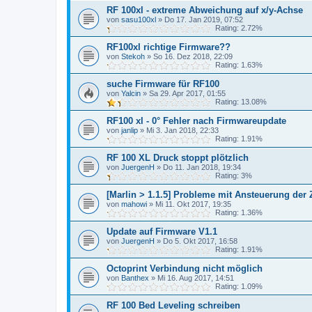
RF 100xl - extreme Abweichung auf x/y-Achse
von
sasu100xl
»
Do 17. Jan 2019, 07:52
Rating: 2.72%
RF100xl richtige Firmware??
von
Stekoh
»
So 16. Dez 2018, 22:09
Rating: 1.63%
suche Firmware für RF100
von
Yalcin
»
Sa 29. Apr 2017, 01:55
Rating: 13.08%
RF100 xl - 0° Fehler nach Firmwareupdate
von
janlip
»
Mi 3. Jan 2018, 22:33
Rating: 1.91%
RF 100 XL Druck stoppt plötzlich
von
JuergenH
»
Do 11. Jan 2018, 19:34
Rating: 3%
[Marlin > 1.1.5] Probleme mit Ansteuerung der
von
mahowi
»
Mi 11. Okt 2017, 19:35
Rating: 1.36%
Update auf Firmware V1.1
von
JuergenH
»
Do 5. Okt 2017, 16:58
Rating: 1.91%
Octoprint Verbindung nicht möglich
von
Banthex
»
Mi 16. Aug 2017, 14:51
Rating: 1.09%
RF 100 Bed Leveling schreiben