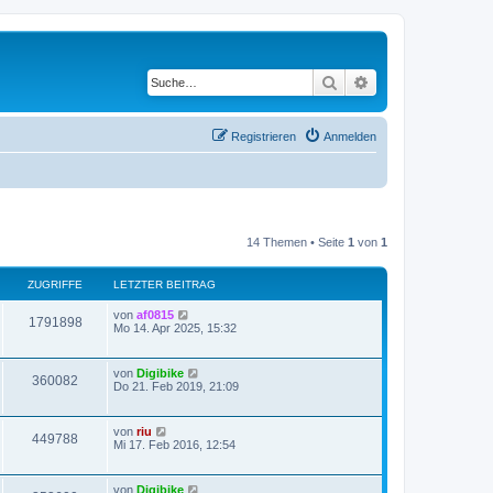
Suche
Erweiterte Suche
Registrieren
Anmelden
14 Themen • Seite
1
von
1
ZUGRIFFE
LETZTER BEITRAG
von
af0815
1791898
Mo 14. Apr 2025, 15:32
von
Digibike
360082
Do 21. Feb 2019, 21:09
von
riu
449788
Mi 17. Feb 2016, 12:54
von
Digibike