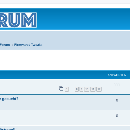
 Forum
Firmware / Tweaks
eiterte Suche
ANTWORTEN
111
1
8
9
10
11
12
…
e gesucht?
0
0
sieren!!!