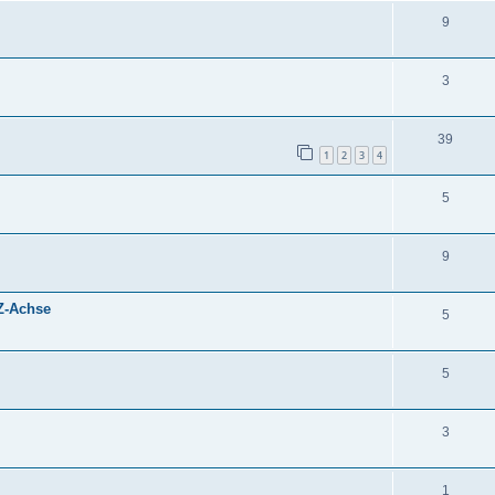
9
3
39
1
2
3
4
5
9
 Z-Achse
5
5
3
1