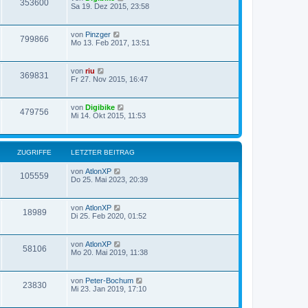
353600
Sa 19. Dez 2015, 23:58
von
Pinzger
799866
Mo 13. Feb 2017, 13:51
von
riu
369831
Fr 27. Nov 2015, 16:47
von
Digibike
479756
Mi 14. Okt 2015, 11:53
ZUGRIFFE
LETZTER BEITRAG
von
AtlonXP
105559
Do 25. Mai 2023, 20:39
von
AtlonXP
18989
Di 25. Feb 2020, 01:52
von
AtlonXP
58106
Mo 20. Mai 2019, 11:38
von
Peter-Bochum
23830
Mi 23. Jan 2019, 17:10