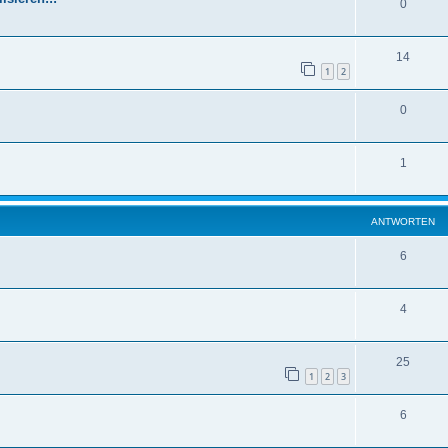
0
14
1
2
0
1
ANTWORTEN
6
4
25
1
2
3
6