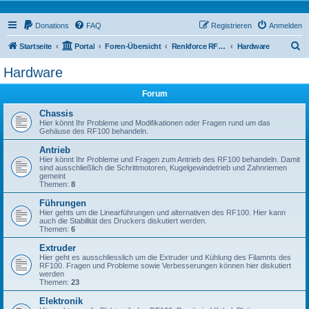
Donations
FAQ
Registrieren
Anmelden
S
Startseite
Portal
Foren-Übersicht
Renkforce RF100 Forum
Hardware
u
Hardware
c
Forum
h
e
Chassis
Hier könnt Ihr Probleme und Modifikationen oder Fragen rund um das
Gehäuse des RF100 behandeln.
Antrieb
Hier könnt Ihr Probleme und Fragen zum Antrieb des RF100 behandeln. Damit
sind ausschließlich die Schrittmotoren, Kugelgewindetrieb und Zahnriemen
gemeint
Themen:
8
Führungen
Hier gehts um die Linearführungen und alternativen des RF100. Hier kann
auch die Stabilität des Druckers diskutiert werden.
Themen:
6
Extruder
Hier geht es ausschliesslich um die Extruder und Kühlung des Filamnts des
RF100. Fragen und Probleme sowie Verbesserungen können hier diskutiert
werden
Themen:
23
Elektronik