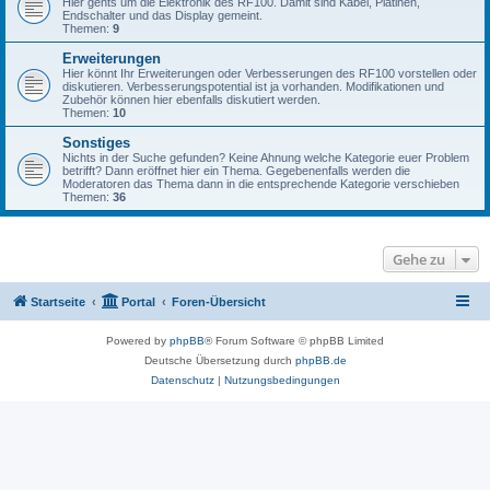
Hier gehts um die Elektronik des RF100. Damit sind Kabel, Platinen,
Endschalter und das Display gemeint.
Themen:
9
Erweiterungen
Hier könnt Ihr Erweiterungen oder Verbesserungen des RF100 vorstellen oder
diskutieren. Verbesserungspotential ist ja vorhanden. Modifikationen und
Zubehör können hier ebenfalls diskutiert werden.
Themen:
10
Sonstiges
Nichts in der Suche gefunden? Keine Ahnung welche Kategorie euer Problem
betrifft? Dann eröffnet hier ein Thema. Gegebenenfalls werden die
Moderatoren das Thema dann in die entsprechende Kategorie verschieben
Themen:
36
Gehe zu
Startseite
Portal
Foren-Übersicht
Powered by
phpBB
® Forum Software © phpBB Limited
Deutsche Übersetzung durch
phpBB.de
Datenschutz
|
Nutzungsbedingungen