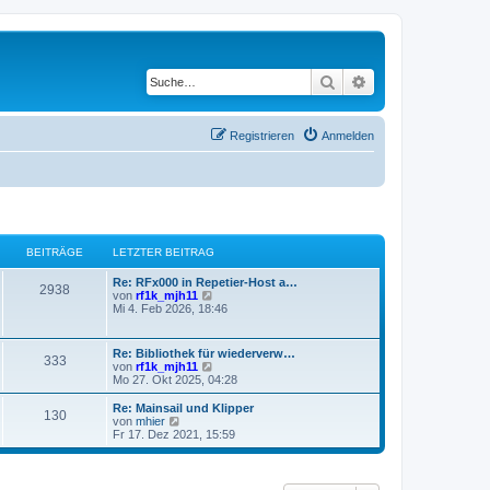
Suche
Erweiterte Suche
Registrieren
Anmelden
BEITRÄGE
LETZTER BEITRAG
Re: RFx000 in Repetier-Host a…
2938
N
von
rf1k_mjh11
e
Mi 4. Feb 2026, 18:46
u
e
s
Re: Bibliothek für wiederverw…
333
t
N
von
rf1k_mjh11
e
e
Mo 27. Okt 2025, 04:28
r
u
B
e
Re: Mainsail und Klipper
e
130
s
N
von
mhier
i
t
e
Fr 17. Dez 2021, 15:59
t
e
u
r
r
e
a
B
s
g
e
t