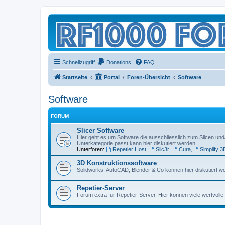
Schnellzugriff
Donations
FAQ
Startseite
Portal
Foren-Übersicht
Software
Software
FORUM
Slicer Software
Hier geht es um Software die ausschliesslich zum Slicen und
Unterkategorie passt kann hier diskutiert werden
Unterforen:
Repetier Host
,
Slic3r
,
Cura
,
Simplify 3
3D Konstruktionssoftware
Solidworks, AutoCAD, Blender & Co können hier diskutiert w
Repetier-Server
Forum extra für Repetier-Server. Hier können viele wertvoll