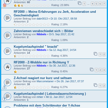
Antworten:
60
1
4
5
6
7
…
Rating: 23.98%
RF2000 :: Meine Erfahrungen zu Jerk, Acceleration und
Geschwindigkeit
Letzter Beitrag von
dabr0013
«
Di 10. Okt 2017, 08:58
Antworten:
2
Rating: 2.18%
Zahnriemen verabschiedet sich :: Bilder
Letzter Beitrag von
Nibbels
«
Di 5. Sep 2017, 21:42
Antworten:
2
Rating: 1.09%
Kugelumlaufspindel " knackt"
Letzter Beitrag von
Nibbels
«
Sa 12. Aug 2017, 14:54
Antworten:
14
1
2
Rating: 4.36%
RF2000 - Z-Wobble nur in Richtung Y
Letzter Beitrag von
Nibbels
«
So 30. Jul 2017, 12:36
Antworten:
27
1
2
3
Rating: 8.45%
Z-Achsel reagiert nur kurz und seltsam
Letzter Beitrag von
Marcometaner
«
Do 26. Jan 2017, 07:37
Antworten:
16
1
2
Rating: 6.27%
Kugelumlaufspindel ( Lebensdauerschmierung )
Letzter Beitrag von
mhier
«
Mi 11. Jan 2017, 12:54
Antworten:
1
Probleme mit dem Schrittmotor der Y-Achse