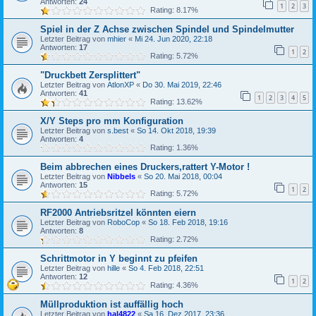
Antworten:
24
1
2
3
Rating: 8.17%
Spiel in der Z Achse zwischen Spindel und Spindelmutter
Letzter Beitrag von
mhier
«
Mi 24. Jun 2020, 22:18
Antworten:
17
1
2
Rating: 5.72%
"Druckbett Zersplittert"
Letzter Beitrag von
AtlonXP
«
Do 30. Mai 2019, 22:46
Antworten:
41
1
2
3
4
5
Rating: 13.62%
X/Y Steps pro mm Konfiguration
Letzter Beitrag von
s.best
«
So 14. Okt 2018, 19:39
Antworten:
4
Rating: 1.36%
Beim abbrechen eines Druckers,rattert Y-Motor !
Letzter Beitrag von
Nibbels
«
So 20. Mai 2018, 00:04
Antworten:
15
1
2
Rating: 5.72%
RF2000 Antriebsritzel könnten eiern
Letzter Beitrag von
RoboCop
«
So 18. Feb 2018, 19:16
Antworten:
8
Rating: 2.72%
Schrittmotor in Y beginnt zu pfeifen
Letzter Beitrag von
hille
«
So 4. Feb 2018, 22:51
Antworten:
12
1
2
Rating: 4.36%
Müllproduktion ist auffällig hoch
Letzter Beitrag von
hal4822
«
Sa 16. Dez 2017, 23:36