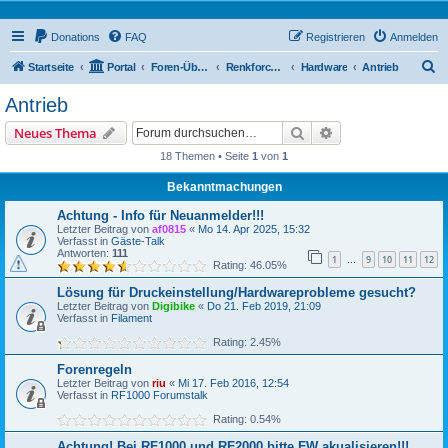
Donations
FAQ
Registrieren
Anmelden
S
Startseite
Portal
Foren-Übersicht
Renkforce RF2000 Forum
Hardware
Antrieb
u
Antrieb
c
Suche
Erweiterte Suche
Neues Thema
h
18 Themen • Seite
1
von
1
e
Bekanntmachungen
Achtung - Info für Neuanmelder!!!
Letzter Beitrag von
af0815
«
Mo 14. Apr 2025, 15:32
Verfasst in
Gäste-Talk
Antworten:
111
1
9
10
11
12
…
Rating: 46.05%
Lösung für Druckeinstellung/Hardwareprobleme gesucht?
Letzter Beitrag von
Digibike
«
Do 21. Feb 2019, 21:09
Verfasst in
Filament
Rating: 2.45%
Forenregeln
Letzter Beitrag von
riu
«
Mi 17. Feb 2016, 12:54
Verfasst in
RF1000 Forumstalk
Rating: 0.54%
Achtung! Bei RF1000 und RF2000 bitte FW akualisieren!!!