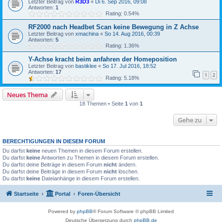
Letzter Beitrag von
R3D3
«
Di 6. Sep 2016, 09:08
Antworten:
1
Rating: 0.54%
RF2000 nach Headbet Scan keine Bewegung in Z Achse
Letzter Beitrag von
xmachina
«
So 14. Aug 2016, 00:39
Antworten:
5
Rating: 1.36%
Y-Achse kracht beim anfahren der Homeposition
Letzter Beitrag von
bastiklee
«
So 17. Jul 2016, 18:52
Antworten:
17
1
2
Rating: 5.18%
Neues Thema
18 Themen • Seite
1
von
1
Gehe zu
BERECHTIGUNGEN IN DIESEM FORUM
Du darfst
keine
neuen Themen in diesem Forum erstellen.
Du darfst
keine
Antworten zu Themen in diesem Forum erstellen.
Du darfst deine Beiträge in diesem Forum
nicht
ändern.
Du darfst deine Beiträge in diesem Forum
nicht
löschen.
Du darfst
keine
Dateianhänge in diesem Forum erstellen.
Startseite
Portal
Foren-Übersicht
Powered by
phpBB
® Forum Software © phpBB Limited
Deutsche Übersetzung durch
phpBB.de