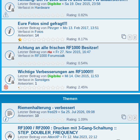
Letzter Beitrag von
Digibike
«
Sa 19. Dez 2015, 23:58
Verfasst in
Hardware
Rating: 0.82%
Eure Fotos sind gefragt!!!
Letzter Beitrag von
Pinzger
«
Mo 13. Feb 2017, 13:51
Verfasst in
Fotos
Antworten:
14
1
2
Rating: 8.17%
Achtung an alle frischen RF1000 Besitzer!
Letzter Beitrag von
riu
«
Fr 27. Nov 2015, 16:47
Verfasst in
RF1000 Forumstalk
Rating: 0.54%
Wichtige Verbesserungen am RF1000!!!
Letzter Beitrag von
Digibike
«
Mi 14. Okt 2015, 11:53
Verfasst in
Sonstiges
Antworten:
1
Rating: 2.45%
Themen
Riemenhalterung - verbessert
Letzter Beitrag von
fred29
«
Sa 25. Jul 2026, 09:08
Antworten:
10
1
2
Rating: 1.09%
RF1000 / RF2000 : Drucken mit 3-Gang-Schaltung ::
STEP_DOUBLER_FREQUENCY
Letzter Beitrag von
AtlonXP
«
Fr 12. Mai 2023, 22:12