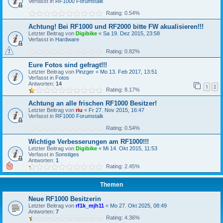
Verfasst in
RF1000 Forumstalk
Rating: 0.54%
Achtung! Bei RF1000 und RF2000 bitte FW akualisieren!!!
Letzter Beitrag von
Digibike
«
Sa 19. Dez 2015, 23:58
Verfasst in
Hardware
Rating: 0.82%
Eure Fotos sind gefragt!!!
Letzter Beitrag von
Pinzger
«
Mo 13. Feb 2017, 13:51
Verfasst in
Fotos
Antworten:
14
1
2
Rating: 8.17%
Achtung an alle frischen RF1000 Besitzer!
Letzter Beitrag von
riu
«
Fr 27. Nov 2015, 16:47
Verfasst in
RF1000 Forumstalk
Rating: 0.54%
Wichtige Verbesserungen am RF1000!!!
Letzter Beitrag von
Digibike
«
Mi 14. Okt 2015, 11:53
Verfasst in
Sonstiges
Antworten:
1
Rating: 2.45%
Themen
Neue RF1000 Besitzerin
Letzter Beitrag von
rf1k_mjh11
«
Mo 27. Okt 2025, 08:49
Antworten:
7
Rating: 4.36%