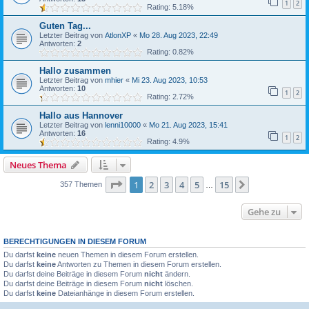
1
2
Rating: 5.18%
Guten Tag...
Letzter Beitrag von
AtlonXP
«
Mo 28. Aug 2023, 22:49
Antworten:
2
Rating: 0.82%
Hallo zusammen
Letzter Beitrag von
mhier
«
Mi 23. Aug 2023, 10:53
Antworten:
10
1
2
Rating: 2.72%
Hallo aus Hannover
Letzter Beitrag von
lenni10000
«
Mo 21. Aug 2023, 15:41
Antworten:
16
1
2
Rating: 4.9%
Neues Thema
Seite
1
von
15
1
2
3
4
5
15
Nächste
357 Themen
…
Gehe zu
BERECHTIGUNGEN IN DIESEM FORUM
Du darfst
keine
neuen Themen in diesem Forum erstellen.
Du darfst
keine
Antworten zu Themen in diesem Forum erstellen.
Du darfst deine Beiträge in diesem Forum
nicht
ändern.
Du darfst deine Beiträge in diesem Forum
nicht
löschen.
Du darfst
keine
Dateianhänge in diesem Forum erstellen.