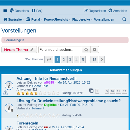
Donations
FAQ
Registrieren
Anmelden
S
Startseite
Portal
Foren-Übersicht
Plauderecke
Vorstellungen
u
Vorstellungen
c
Forumsregeln
h
e
Suche
Erweiterte Suche
Neues Thema
Seite
1
von
15
1
2
3
4
5
15
Nächste
357 Themen
…
Bekanntmachungen
Achtung - Info für Neuanmelder!!!
Letzter Beitrag von
af0815
«
Mo 14. Apr 2025, 15:32
Verfasst in
Gäste-Talk
Antworten:
111
1
9
10
11
12
…
Rating: 46.05%
Lösung für Druckeinstellung/Hardwareprobleme gesucht?
Letzter Beitrag von
Digibike
«
Do 21. Feb 2019, 21:09
Verfasst in
Filament
Rating: 2.45%
Forenregeln
Letzter Beitrag von
riu
«
Mi 17. Feb 2016, 12:54