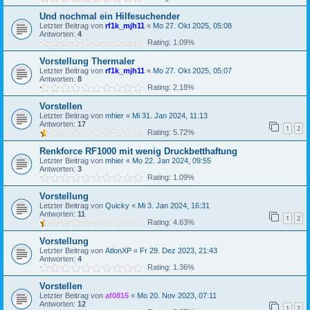
Und nochmal ein Hilfesuchender
Letzter Beitrag von
rf1k_mjh11
«
Mo 27. Okt 2025, 05:08
Antworten:
4
Rating: 1.09%
Vorstellung Thermaler
Letzter Beitrag von
rf1k_mjh11
«
Mo 27. Okt 2025, 05:07
Antworten:
8
Rating: 2.18%
Vorstellen
Letzter Beitrag von
mhier
«
Mi 31. Jan 2024, 11:13
Antworten:
17
1
2
Rating: 5.72%
Renkforce RF1000 mit wenig Druckbetthaftung
Letzter Beitrag von
mhier
«
Mo 22. Jan 2024, 09:55
Antworten:
3
Rating: 1.09%
Vorstellung
Letzter Beitrag von
Quicky
«
Mi 3. Jan 2024, 16:31
Antworten:
11
1
2
Rating: 4.63%
Vorstellung
Letzter Beitrag von
AtlonXP
«
Fr 29. Dez 2023, 21:43
Antworten:
4
Rating: 1.36%
Vorstellen
Letzter Beitrag von
af0815
«
Mo 20. Nov 2023, 07:11
Antworten:
12
1
2