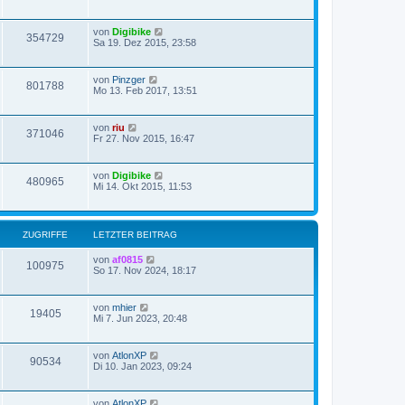
von
Digibike
354729
Sa 19. Dez 2015, 23:58
von
Pinzger
801788
Mo 13. Feb 2017, 13:51
von
riu
371046
Fr 27. Nov 2015, 16:47
von
Digibike
480965
Mi 14. Okt 2015, 11:53
ZUGRIFFE
LETZTER BEITRAG
von
af0815
100975
So 17. Nov 2024, 18:17
von
mhier
19405
Mi 7. Jun 2023, 20:48
von
AtlonXP
90534
Di 10. Jan 2023, 09:24
von
AtlonXP