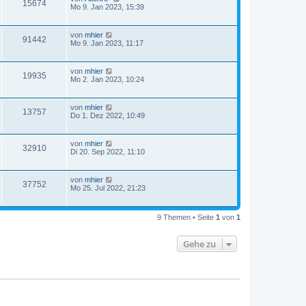
15674
Mo 9. Jan 2023, 15:39
von
mhier
91442
Mo 9. Jan 2023, 11:17
von
mhier
19935
Mo 2. Jan 2023, 10:24
von
mhier
13757
Do 1. Dez 2022, 10:49
von
mhier
32910
Di 20. Sep 2022, 11:10
von
mhier
37752
Mo 25. Jul 2022, 21:23
9 Themen • Seite
1
von
1
Gehe zu