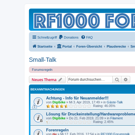
Schnellzugriff
Donations
FAQ
Startseite
Portal
Foren-Übersicht
Plauderecke
Sm
Small-Talk
Forumsregeln
Suche
Erw
Neues Thema
BEKANNTMACHUNGEN
Achtung - Info für Neuanmelder!!!
von
Digibike
»
Mi 3. Apr 2019, 17:49
» in
Gäste-Talk
Rating: 46.05%
Lösung für Druckeinstellung/Hardwareproblem
von
Digibike
»
Do 21. Feb 2019, 21:09
» in
Filament
Rating: 2.45%
Forenregeln
von
riu
»
Mi 17. Feb 2016, 12:54
» in
RF1000 Forumstalk