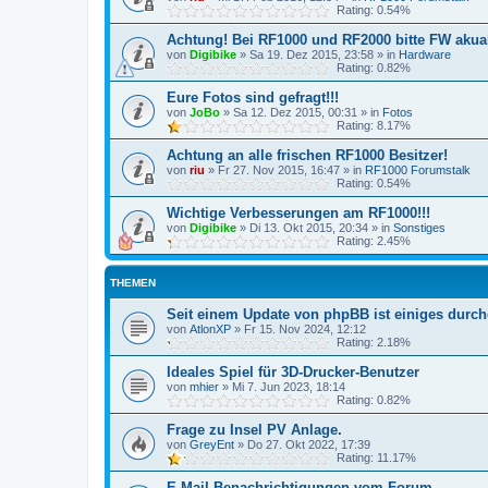
Rating: 0.54%
Achtung! Bei RF1000 und RF2000 bitte FW akuali
von
Digibike
»
Sa 19. Dez 2015, 23:58
» in
Hardware
Rating: 0.82%
Eure Fotos sind gefragt!!!
von
JoBo
»
Sa 12. Dez 2015, 00:31
» in
Fotos
Rating: 8.17%
Achtung an alle frischen RF1000 Besitzer!
von
riu
»
Fr 27. Nov 2015, 16:47
» in
RF1000 Forumstalk
Rating: 0.54%
Wichtige Verbesserungen am RF1000!!!
von
Digibike
»
Di 13. Okt 2015, 20:34
» in
Sonstiges
Rating: 2.45%
THEMEN
Seit einem Update von phpBB ist einiges durc
von
AtlonXP
»
Fr 15. Nov 2024, 12:12
Rating: 2.18%
Ideales Spiel für 3D-Drucker-Benutzer
von
mhier
»
Mi 7. Jun 2023, 18:14
Rating: 0.82%
Frage zu Insel PV Anlage.
von
GreyEnt
»
Do 27. Okt 2022, 17:39
Rating: 11.17%
E-Mail-Benachrichtigungen vom Forum