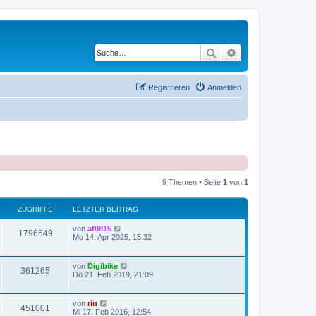
Suche
Erweiterte Suche
Registrieren
Anmelden
9 Themen • Seite
1
von
1
ZUGRIFFE
LETZTER BEITRAG
von
af0815
1796649
Mo 14. Apr 2025, 15:32
von
Digibike
361265
Do 21. Feb 2019, 21:09
von
riu
451001
Mi 17. Feb 2016, 12:54