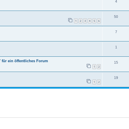
4
50
1
2
3
4
5
6
7
1
 für ein öffentliches Forum
15
1
2
19
1
2