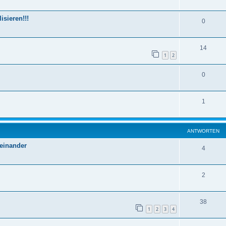
sieren!!!
0
14
1
2
0
1
ANTWORTEN
heinander
4
2
38
1
2
3
4