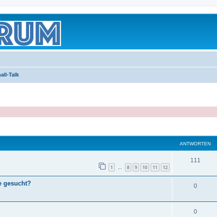
all-Talk
eiterte Suche
ANTWORTEN
111
1
8
9
10
11
12
…
e gesucht?
0
0