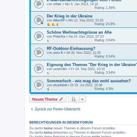
von
mhier
»
Mo 9. Jan 2023, 14:16
Rating: 1.36%
Der Krieg in der Ukraine
von
AtlonXP
»
Mo 12. Sep 2022, 01:01
Rating: 24.8%
Schöne Weihnachtsgrüsse an Alle
von
PeterKa
»
Sa 24. Dez 2022, 07:23
Rating: 3.54%
RF-Outdoor-Einhausung?
von
zero K
»
Mi 30. Nov 2022, 11:28
Rating: 0.54%
Eignung des Themas "Der Krieg in der Ukraine"
von
uwekeller
»
Fr 16. Sep 2022, 10:10
Rating: 3.54%
Sommerloch - wie mag das wohl aussehen?
von
druckttoll
»
Di 19. Jul 2022, 19:30
Rating: 4.9%
Neues Thema
Zurück zur Foren-Übersicht
BERECHTIGUNGEN IN DIESEM FORUM
Du darfst
keine
neuen Themen in diesem Forum erstellen.
Du darfst
keine
Antworten zu Themen in diesem Forum erstellen.
Du darfst deine Beiträge in diesem Forum
nicht
ändern.