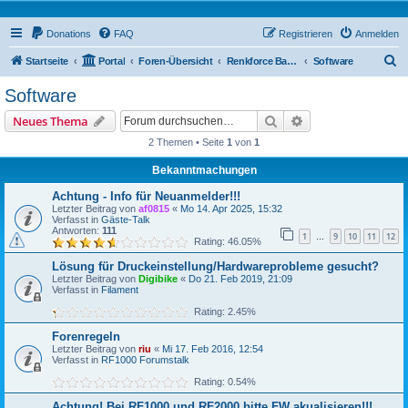
Donations
FAQ
Registrieren
Anmelden
S
Startseite
Portal
Foren-Übersicht
Renkforce Basic Forum
Software
u
Software
c
Suche
Erweiterte Suche
Neues Thema
h
2 Themen • Seite
1
von
1
e
Bekanntmachungen
Achtung - Info für Neuanmelder!!!
Letzter Beitrag von
af0815
«
Mo 14. Apr 2025, 15:32
Verfasst in
Gäste-Talk
Antworten:
111
1
9
10
11
12
…
Rating: 46.05%
Lösung für Druckeinstellung/Hardwareprobleme gesucht?
Letzter Beitrag von
Digibike
«
Do 21. Feb 2019, 21:09
Verfasst in
Filament
Rating: 2.45%
Forenregeln
Letzter Beitrag von
riu
«
Mi 17. Feb 2016, 12:54
Verfasst in
RF1000 Forumstalk
Rating: 0.54%
Achtung! Bei RF1000 und RF2000 bitte FW akualisieren!!!