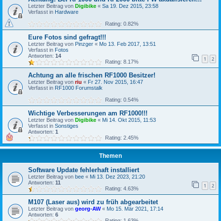
Letzter Beitrag von
Digibike
«
Sa 19. Dez 2015, 23:58
Verfasst in
Hardware
Rating: 0.82%
Eure Fotos sind gefragt!!!
Letzter Beitrag von
Pinzger
«
Mo 13. Feb 2017, 13:51
Verfasst in
Fotos
Antworten:
14
1
2
Rating: 8.17%
Achtung an alle frischen RF1000 Besitzer!
Letzter Beitrag von
riu
«
Fr 27. Nov 2015, 16:47
Verfasst in
RF1000 Forumstalk
Rating: 0.54%
Wichtige Verbesserungen am RF1000!!!
Letzter Beitrag von
Digibike
«
Mi 14. Okt 2015, 11:53
Verfasst in
Sonstiges
Antworten:
1
Rating: 2.45%
Themen
Software Update fehlerhaft installiert
Letzter Beitrag von
bee
«
Mi 13. Dez 2023, 21:20
Antworten:
11
1
2
Rating: 4.63%
M107 (Laser aus) wird zu früh abgearbeitet
Letzter Beitrag von
georg-AW
«
Mo 15. Mär 2021, 17:14
Antworten:
6
Rating: 1.63%