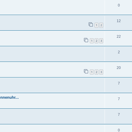
0
12
1
2
22
1
2
3
2
20
1
2
3
7
onnenuhr...
7
7
0