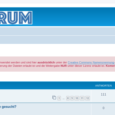
verwendet werden und sind hier
ausdrücklich
unter der
Creative Commons Namensnennung-Ni
rung der Dateien erlaubt ist und die Weitergabe
NUR
unter dieser Lizenz erlaubt ist.
Komerz
eiterte Suche
ANTWORTEN
111
1
8
9
10
11
12
…
e gesucht?
0