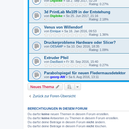
von
Digibike
»
Sa 2. Sep 2017, 02:29
Rating: 0.27%
3d PrintLab Me109 in der Entstehung
von
Digibike
»
So 25. Jun 2017, 21:16
Rating: 2.18%
Venus von Willendorf
von
Enrique
»
Sa 16. Jan 2016, 09:53
Rating: 1.36%
Druckerprobleme Hardware oder Slicer?
von
OE5AMP
»
Sa 10. Dez 2016, 18:35
Rating: 1.09%
Extruder Pfeil
von
DasBasti
»
Fr 30. Sep 2016, 15:40
Rating: 0.27%
Parabolspiegel für neuen Fledermausdetektor
von
georg-AW
»
Sa 6. Aug 2016, 13:11
Neues Thema
Zurück zur Foren-Übersicht
BERECHTIGUNGEN IN DIESEM FORUM
Du darfst
keine
neuen Themen in diesem Forum erstellen.
Du darfst
keine
Antworten zu Themen in diesem Forum erstellen.
Du darfst deine Beiträge in diesem Forum
nicht
ändern.
Du darfst deine Beiträge in diesem Forum
nicht
löschen.