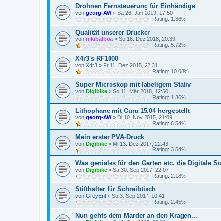
Drohnen Fernsteuerung für Einhändige
von
georg-AW
»
Sa 26. Jan 2019, 17:50
Rating: 1.36%
Qualität unserer Drucker
von
nikibalboa
»
So 16. Dez 2018, 20:39
Rating: 5.72%
X4r3's RF1000
von
X4r3
»
Fr 11. Dez 2015, 22:31
Rating: 10.08%
Super Microskop mit labeligem Stativ
von
Digibike
»
So 11. Mär 2018, 12:50
Rating: 1.36%
Lithophane mit Cura 15.04 hergestellt
von
georg-AW
»
Di 10. Nov 2015, 21:09
Rating: 6.54%
Mein erster PVA-Druck
von
Digibike
»
Mi 13. Dez 2017, 22:43
Rating: 3.54%
Was geniales für den Garten etc. die Digitale S
von
Digibike
»
Sa 30. Sep 2017, 22:07
Rating: 2.18%
Stifthalter für Schreibtisch
von
GreyEnt
»
So 3. Sep 2017, 10:41
Rating: 2.45%
Nun gehts dem Marder an den Kragen...