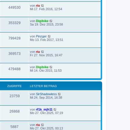
von
riu
449530
Mi 17. Feb 2016, 12:54
von
Digibike
353329
Sa 19. Dez 2015, 23:58
von
Pinzger
799428
Mo 13. Feb 2017, 13:51
von
riu
369573
Fr 27. Nov 2015, 16:47
von
Digibike
479488
Mi 14. Okt 2015, 11:53
ZUGRIFFE
LETZTER BEITRAG
von
SirShadowless
23759
Mi 24. Sep 2014, 16:38
von
rf1k_mjh11
26868
Mo 27. Okt 2025, 07:19
von
riu
5887
Mo 27. Okt 2025, 00:13