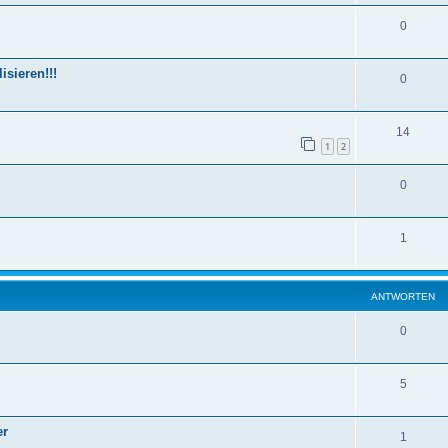
0
sieren!!!
0
14
1
2
0
1
ANTWORTEN
0
5
er
1