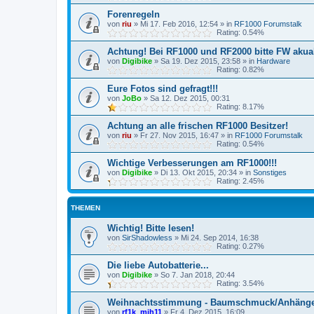
Forenregeln
von
riu
»
Mi 17. Feb 2016, 12:54
» in
RF1000 Forumstalk
Rating: 0.54%
Achtung! Bei RF1000 und RF2000 bitte FW akuali
von
Digibike
»
Sa 19. Dez 2015, 23:58
» in
Hardware
Rating: 0.82%
Eure Fotos sind gefragt!!!
von
JoBo
»
Sa 12. Dez 2015, 00:31
Rating: 8.17%
Achtung an alle frischen RF1000 Besitzer!
von
riu
»
Fr 27. Nov 2015, 16:47
» in
RF1000 Forumstalk
Rating: 0.54%
Wichtige Verbesserungen am RF1000!!!
von
Digibike
»
Di 13. Okt 2015, 20:34
» in
Sonstiges
Rating: 2.45%
THEMEN
Wichtig! Bitte lesen!
von
SirShadowless
»
Mi 24. Sep 2014, 16:38
Rating: 0.27%
Die liebe Autobatterie...
von
Digibike
»
So 7. Jan 2018, 20:44
Rating: 3.54%
Weihnachtsstimmung - Baumschmuck/Anhäng
von
rf1k_mjh11
»
Fr 4. Dez 2015, 16:09