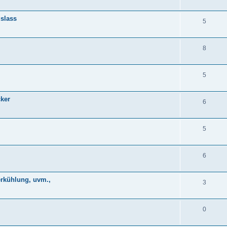
uslass
5
8
5
cker
6
5
6
rkühlung, uvm.,
3
0