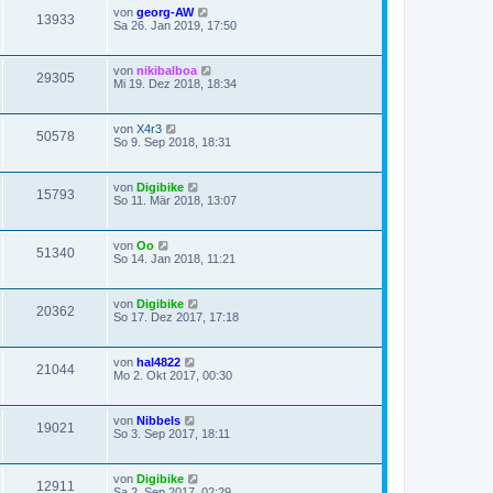
von
georg-AW
13933
Sa 26. Jan 2019, 17:50
von
nikibalboa
29305
Mi 19. Dez 2018, 18:34
von
X4r3
50578
So 9. Sep 2018, 18:31
von
Digibike
15793
So 11. Mär 2018, 13:07
von
Oo
51340
So 14. Jan 2018, 11:21
von
Digibike
20362
So 17. Dez 2017, 17:18
von
hal4822
21044
Mo 2. Okt 2017, 00:30
von
Nibbels
19021
So 3. Sep 2017, 18:11
von
Digibike
12911
Sa 2. Sep 2017, 02:29