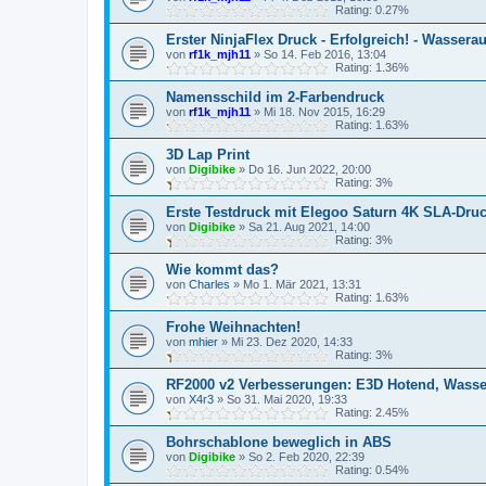
Rating: 0.27%
Erster NinjaFlex Druck - Erfolgreich! - Wassera
von
rf1k_mjh11
»
So 14. Feb 2016, 13:04
Rating: 1.36%
Namensschild im 2-Farbendruck
von
rf1k_mjh11
»
Mi 18. Nov 2015, 16:29
Rating: 1.63%
3D Lap Print
von
Digibike
»
Do 16. Jun 2022, 20:00
Rating: 3%
Erste Testdruck mit Elegoo Saturn 4K SLA-Dru
von
Digibike
»
Sa 21. Aug 2021, 14:00
Rating: 3%
Wie kommt das?
von
Charles
»
Mo 1. Mär 2021, 13:31
Rating: 1.63%
Frohe Weihnachten!
von
mhier
»
Mi 23. Dez 2020, 14:33
Rating: 3%
RF2000 v2 Verbesserungen: E3D Hotend, Wasse
von
X4r3
»
So 31. Mai 2020, 19:33
Rating: 2.45%
Bohrschablone beweglich in ABS
von
Digibike
»
So 2. Feb 2020, 22:39
Rating: 0.54%