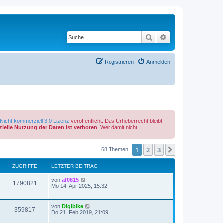
Suche
Erweiterte Suche
Registrieren
Anmelden
cht kommerziell 3.0 Lizenz
veröffentlicht. Das Urheberrecht bleibt
ielle Nutzung der Daten ist verboten
. Wer damit nicht
1
2
3
Nächste
68 Themen
ZUGRIFFE
LETZTER BEITRAG
von
af0815
1790821
Mo 14. Apr 2025, 15:32
von
Digibike
359817
Do 21. Feb 2019, 21:09