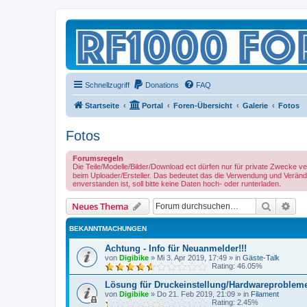
Schnellzugriff
Donations
FAQ
Startseite
Portal
Foren-Übersicht
Galerie
Fotos
Fotos
Forumsregeln
Die Teile/Modelle/Bilder/Download ect dürfen nur für private Zwecke 
beim Uploader/Ersteller. Das bedeutet das die Verwendung und Verände
enverstanden ist, soll bitte keine Daten hoch- oder runterladen.
Suche
Erw
Neues Thema
BEKANNTMACHUNGEN
Achtung - Info für Neuanmelder!!!
von
Digibike
»
Mi 3. Apr 2019, 17:49
» in
Gäste-Talk
Rating: 46.05%
Lösung für Druckeinstellung/Hardwareproblem
von
Digibike
»
Do 21. Feb 2019, 21:09
» in
Filament
Rating: 2.45%