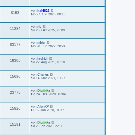
von
hal4822
8193
Mo 27. Okt 2025, 00:13
von
riu
11284
So 26. Okt 2025, 23:09
von
mhier
83177
Mo 20. Jun 2022, 20:24
von
hrulrich
19305
So 22. Aug 2021, 18:10
von
Charles
15686
So 14. Mär 2021, 10:27
von
Digibike
23775
Do 24. Dez 2020, 16:04
von
AtlonXP
15826
Di 16. Jun 2020, 01:37
von
Digibike
15191
So 2. Feb 2020, 22:39