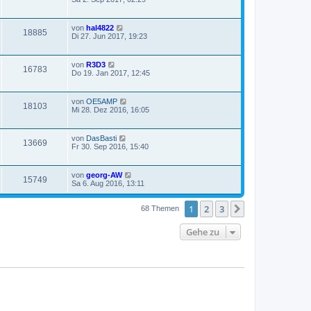
von
hal4822
18885
Di 27. Jun 2017, 19:23
von
R3D3
16783
Do 19. Jan 2017, 12:45
von
OE5AMP
18103
Mi 28. Dez 2016, 16:05
von
DasBasti
13669
Fr 30. Sep 2016, 15:40
von
georg-AW
15749
Sa 6. Aug 2016, 13:11
1
2
3
Nächste
68 Themen
Gehe zu