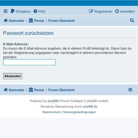
Donations
FAQ
Registrieren
Anmelden
S
Startseite
Portal
Foren-Übersicht
u
Passwort zurücksetzen
c
h
E-Mail-Adresse:
Du musst die E-Mail-Adresse angeben, die in deinem Profil hinterlegt ist. Diese hast du
e
bei der Registrierung angegeben oder nachträglich in deinem persönlichen Bereich
geändert.
Startseite
Portal
Foren-Übersicht
Powered by
phpBB
® Forum Software © phpBB Limited
Deutsche Übersetzung durch
phpBB.de
Datenschutz
|
Nutzungsbedingungen