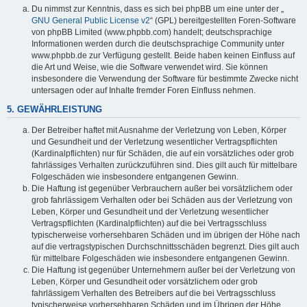
Du nimmst zur Kenntnis, dass es sich bei phpBB um eine unter der „
GNU General Public License v2
“ (GPL) bereitgestellten Foren-Software
von phpBB Limited (www.phpbb.com) handelt; deutschsprachige
Informationen werden durch die deutschsprachige Community unter
www.phpbb.de zur Verfügung gestellt. Beide haben keinen Einfluss auf
die Art und Weise, wie die Software verwendet wird. Sie können
insbesondere die Verwendung der Software für bestimmte Zwecke nicht
untersagen oder auf Inhalte fremder Foren Einfluss nehmen.
5. GEWÄHRLEISTUNG
Der Betreiber haftet mit Ausnahme der Verletzung von Leben, Körper
und Gesundheit und der Verletzung wesentlicher Vertragspflichten
(Kardinalpflichten) nur für Schäden, die auf ein vorsätzliches oder grob
fahrlässiges Verhalten zurückzuführen sind. Dies gilt auch für mittelbare
Folgeschäden wie insbesondere entgangenen Gewinn.
Die Haftung ist gegenüber Verbrauchern außer bei vorsätzlichem oder
grob fahrlässigem Verhalten oder bei Schäden aus der Verletzung von
Leben, Körper und Gesundheit und der Verletzung wesentlicher
Vertragspflichten (Kardinalpflichten) auf die bei Vertragsschluss
typischerweise vorhersehbaren Schäden und im übrigen der Höhe nach
auf die vertragstypischen Durchschnittsschäden begrenzt. Dies gilt auch
für mittelbare Folgeschäden wie insbesondere entgangenen Gewinn.
Die Haftung ist gegenüber Unternehmern außer bei der Verletzung von
Leben, Körper und Gesundheit oder vorsätzlichem oder grob
fahrlässigem Verhalten des Betreibers auf die bei Vertragsschluss
typischerweise vorhersehbaren Schäden und im Übrigen der Höhe