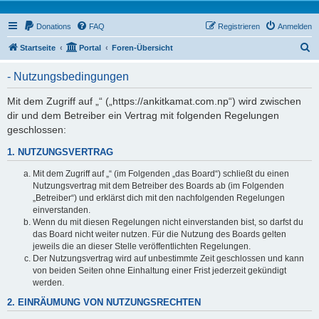
Donations
FAQ
Registrieren
Anmelden
S
Startseite
Portal
Foren-Übersicht
u
- Nutzungsbedingungen
c
h
Mit dem Zugriff auf „“ („https://ankitkamat.com.np“) wird zwischen
dir und dem Betreiber ein Vertrag mit folgenden Regelungen
e
geschlossen:
1. NUTZUNGSVERTRAG
Mit dem Zugriff auf „“ (im Folgenden „das Board“) schließt du einen
Nutzungsvertrag mit dem Betreiber des Boards ab (im Folgenden
„Betreiber“) und erklärst dich mit den nachfolgenden Regelungen
einverstanden.
Wenn du mit diesen Regelungen nicht einverstanden bist, so darfst du
das Board nicht weiter nutzen. Für die Nutzung des Boards gelten
jeweils die an dieser Stelle veröffentlichten Regelungen.
Der Nutzungsvertrag wird auf unbestimmte Zeit geschlossen und kann
von beiden Seiten ohne Einhaltung einer Frist jederzeit gekündigt
werden.
2. EINRÄUMUNG VON NUTZUNGSRECHTEN