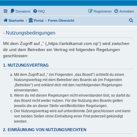
Donations
FAQ
Registrieren
Anmelden
S
Startseite
Portal
Foren-Übersicht
u
- Nutzungsbedingungen
c
h
Mit dem Zugriff auf „“ („https://ankitkamat.com.np“) wird zwischen
dir und dem Betreiber ein Vertrag mit folgenden Regelungen
e
geschlossen:
1. NUTZUNGSVERTRAG
Mit dem Zugriff auf „“ (im Folgenden „das Board“) schließt du einen
Nutzungsvertrag mit dem Betreiber des Boards ab (im Folgenden
„Betreiber“) und erklärst dich mit den nachfolgenden Regelungen
einverstanden.
Wenn du mit diesen Regelungen nicht einverstanden bist, so darfst du
das Board nicht weiter nutzen. Für die Nutzung des Boards gelten
jeweils die an dieser Stelle veröffentlichten Regelungen.
Der Nutzungsvertrag wird auf unbestimmte Zeit geschlossen und kann
von beiden Seiten ohne Einhaltung einer Frist jederzeit gekündigt
werden.
2. EINRÄUMUNG VON NUTZUNGSRECHTEN