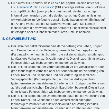
Du nimmst zur Kenntnis, dass es sich bei phpBB um eine unter der „
GNU General Public License v2
“ (GPL) bereitgestellten Foren-Software
von phpBB Limited (www.phpbb.com) handelt; deutschsprachige
Informationen werden durch die deutschsprachige Community unter
www.phpbb.de zur Verfügung gestellt. Beide haben keinen Einfluss auf
die Art und Weise, wie die Software verwendet wird. Sie können
insbesondere die Verwendung der Software für bestimmte Zwecke nicht
untersagen oder auf Inhalte fremder Foren Einfluss nehmen.
5. GEWÄHRLEISTUNG
Der Betreiber haftet mit Ausnahme der Verletzung von Leben, Körper
und Gesundheit und der Verletzung wesentlicher Vertragspflichten
(Kardinalpflichten) nur für Schäden, die auf ein vorsätzliches oder grob
fahrlässiges Verhalten zurückzuführen sind. Dies gilt auch für mittelbare
Folgeschäden wie insbesondere entgangenen Gewinn.
Die Haftung ist gegenüber Verbrauchern außer bei vorsätzlichem oder
grob fahrlässigem Verhalten oder bei Schäden aus der Verletzung von
Leben, Körper und Gesundheit und der Verletzung wesentlicher
Vertragspflichten (Kardinalpflichten) auf die bei Vertragsschluss
typischerweise vorhersehbaren Schäden und im übrigen der Höhe nach
auf die vertragstypischen Durchschnittsschäden begrenzt. Dies gilt auch
für mittelbare Folgeschäden wie insbesondere entgangenen Gewinn.
Die Haftung ist gegenüber Unternehmern außer bei der Verletzung von
Leben, Körper und Gesundheit oder vorsätzlichem oder grob
fahrlässigem Verhalten des Betreibers auf die bei Vertragsschluss
typischerweise vorhersehbaren Schäden und im Übrigen der Höhe