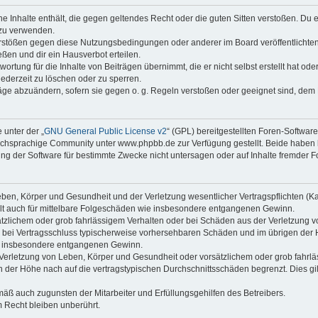
ine Inhalte enthält, die gegen geltendes Recht oder die guten Sitten verstoßen. Du 
 zu verwenden.
erstößen gegen diese Nutzungsbedingungen oder anderer im Board veröffentlichte
ßen und dir ein Hausverbot erteilen.
ortung für die Inhalte von Beiträgen übernimmt, die er nicht selbst erstellt hat od
jederzeit zu löschen oder zu sperren.
räge abzuändern, sofern sie gegen o. g. Regeln verstoßen oder geeignet sind, dem
 unter der „
GNU General Public License v2
“ (GPL) bereitgestellten Foren-Softwa
chsprachige Community unter www.phpbb.de zur Verfügung gestellt. Beide haben ke
g der Software für bestimmte Zwecke nicht untersagen oder auf Inhalte fremder F
ben, Körper und Gesundheit und der Verletzung wesentlicher Vertragspflichten (Kard
gilt auch für mittelbare Folgeschäden wie insbesondere entgangenen Gewinn.
ätzlichem oder grob fahrlässigem Verhalten oder bei Schäden aus der Verletzung 
 die bei Vertragsschluss typischerweise vorhersehbaren Schäden und im übrigen de
wie insbesondere entgangenen Gewinn.
erletzung von Leben, Körper und Gesundheit oder vorsätzlichem oder grob fahrläs
der Höhe nach auf die vertragstypischen Durchschnittsschäden begrenzt. Dies gi
mäß auch zugunsten der Mitarbeiter und Erfüllungsgehilfen des Betreibers.
 Recht bleiben unberührt.