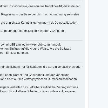
erklärst insbesondere, dass du das Recht besitzt, die in deinen
n Regeln kann der Betreiber dich nach Abmahnung zeitweise
er die er nicht zur Kenntnis genommen hat. Du gestattest dem
 Betreiber oder einem Dritten Schaden zuzufügen.
re von phpBB Limited (www.phpbb.com) handelt;
inen Einfluss auf die Art und Weise, wie die Software
oren Einfluss nehmen.
inalpflichten) nur für Schäden, die auf ein vorsätzliches oder
von Leben, Körper und Gesundheit und der Verletzung
r Höhe nach auf die vertragstypischen Durchschnittsschäden
sigem Verhalten des Betreibers auf die bei Vertragsschluss
lt auch für mittelbare Schäden, insbesondere entgangenen