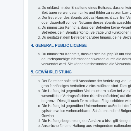
Du erklärst mit der Erstellung eines Beitrags, dass er ke
Beiträgen verwendeten Links und Bilder zu setzen bzw.
Der Betreiber des Boards übt das Hausrecht aus. Bei V
oder dauerhaft von der Nutzung dieses Boards ausschlie
Du nimmst zur Kenntnis, dass der Betreiber keine Verantw
Betreiber, dein Benutzerkonto, Beiträge und Funktionen 
Du gestattest dem Betreiber darüber hinaus, deine Beit
4. GENERAL PUBLIC LICENSE
Du nimmst zur Kenntnis, dass es sich bei phpBB um eine
deutschsprachige Informationen werden durch die deuts
verwendet wird. Sie können insbesondere die Verwendun
5. GEWÄHRLEISTUNG
Der Betreiber haftet mit Ausnahme der Verletzung von Le
grob fahrlässiges Verhalten zurückzuführen sind. Dies 
Die Haftung ist gegenüber Verbrauchern außer bei vors
wesentlicher Vertragspflichten (Kardinalpflichten) auf
begrenzt. Dies gilt auch für mittelbare Folgeschäden 
Die Haftung ist gegenüber Unternehmern außer bei der V
typischerweise vorhersehbaren Schäden und im Übrigen 
Gewinn.
Die Haftungsbegrenzung der Absätze a bis c gilt sinnge
Ansprüche für eine Haftung aus zwingendem nationalem