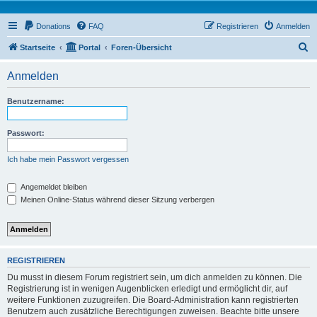
Donations
FAQ
Registrieren
Anmelden
S
Startseite
Portal
Foren-Übersicht
u
Anmelden
c
h
Benutzername:
e
Passwort:
Ich habe mein Passwort vergessen
Angemeldet bleiben
Meinen Online-Status während dieser Sitzung verbergen
REGISTRIEREN
Du musst in diesem Forum registriert sein, um dich anmelden zu können. Die
Registrierung ist in wenigen Augenblicken erledigt und ermöglicht dir, auf
weitere Funktionen zuzugreifen. Die Board-Administration kann registrierten
Benutzern auch zusätzliche Berechtigungen zuweisen. Beachte bitte unsere