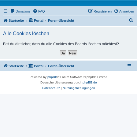
Donations
FAQ
Registrieren
Anmelden
S
Startseite
Portal
Foren-Übersicht
u
Alle Cookies löschen
c
h
Bist du dir sicher, dass du alle Cookies des Boards löschen möchtest?
e
Startseite
Portal
Foren-Übersicht
Powered by
phpBB
® Forum Software © phpBB Limited
Deutsche Übersetzung durch
phpBB.de
Datenschutz
|
Nutzungsbedingungen