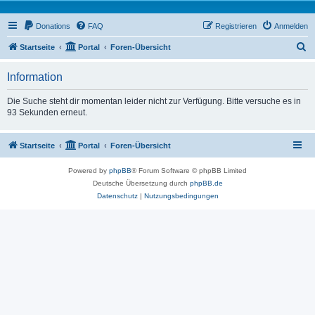
Donations
FAQ
Registrieren
Anmelden
S
Startseite
Portal
Foren-Übersicht
u
Information
c
h
Die Suche steht dir momentan leider nicht zur Verfügung. Bitte versuche es in
93 Sekunden erneut.
e
Startseite
Portal
Foren-Übersicht
Powered by
phpBB
® Forum Software © phpBB Limited
Deutsche Übersetzung durch
phpBB.de
Datenschutz
|
Nutzungsbedingungen