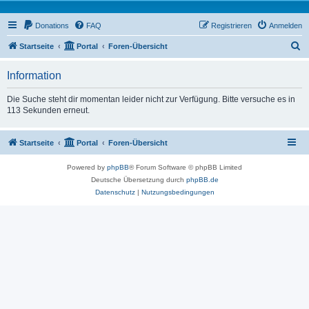
Donations
FAQ
Registrieren
Anmelden
S
Startseite
Portal
Foren-Übersicht
u
Information
c
h
Die Suche steht dir momentan leider nicht zur Verfügung. Bitte versuche es in
113 Sekunden erneut.
e
Startseite
Portal
Foren-Übersicht
Powered by
phpBB
® Forum Software © phpBB Limited
Deutsche Übersetzung durch
phpBB.de
Datenschutz
|
Nutzungsbedingungen