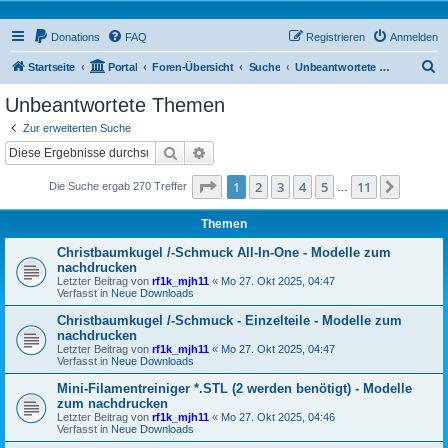
Donations
FAQ
Registrieren
Anmelden
S
Startseite
Portal
Foren-Übersicht
Suche
Unbeantwortete Themen
u
Unbeantwortete Themen
c
Zur erweiterten Suche
h
Suche
Erweiterte Suche
e
Seite
1
von
11
1
2
3
4
5
11
Nächst
Die Suche ergab 270 Treffer
…
Themen
Christbaumkugel /-Schmuck All-In-One - Modelle zum
nachdrucken
Letzter Beitrag von
rf1k_mjh11
«
Mo 27. Okt 2025, 04:47
Verfasst in
Neue Downloads
Christbaumkugel /-Schmuck - Einzelteile - Modelle zum
nachdrucken
Letzter Beitrag von
rf1k_mjh11
«
Mo 27. Okt 2025, 04:47
Verfasst in
Neue Downloads
Mini-Filamentreiniger *.STL (2 werden benötigt) - Modelle
zum nachdrucken
Letzter Beitrag von
rf1k_mjh11
«
Mo 27. Okt 2025, 04:46
Verfasst in
Neue Downloads