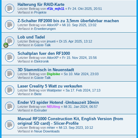
Halterung für RAID-Karte
Letzter Beitrag von
rf1k_mjh11
«
Fr 24. Okt 2025, 20:51
Verfasst in
Projekte
Z-Schalter RF2000 bis zu 3,5mm überfahrbar machen
Letzter Beitrag von
AtlonXP
«
Mi 10. Sep 2025, 13:02
Verfasst in
Erweiterungen
Lob und Tadel
Letzter Beitrag von
jmueti
«
Di 15. Apr 2025, 13:12
Verfasst in
Gäste-Talk
Schaltplan fuer den RF1000
Letzter Beitrag von
AtlonXP
«
Fr 15. Nov 2024, 15:56
Verfasst in
Elektronik
3D Stammtisch in Neuenstadt
Letzter Beitrag von
Digibike
«
So 10. Mär 2024, 23:03
Verfasst in
Gäste-Talk
Laser Creality 5 Watt zu verkaufen
Letzter Beitrag von
Waldpeter
«
Sa 17. Feb 2024, 17:13
Verfasst in
Biete
Ender V3 spider Hotend -Umbauzeit 10min
Letzter Beitrag von
NEUling
«
Mi 31. Jan 2024, 06:57
Verfasst in
Extruder
Manual RF1000 Construction Kit, English Version (from
original SD card) - Slicer-Profile
Letzter Beitrag von
mhier
«
Mi 13. Sep 2023, 10:12
Verfasst in
Neue Downloads