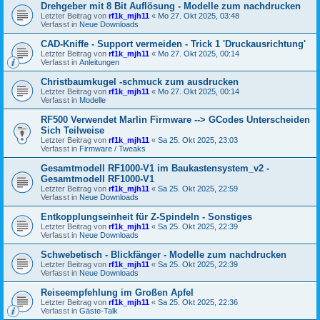
Drehgeber mit 8 Bit Auflösung - Modelle zum nachdrucken
Letzter Beitrag von
rf1k_mjh11
«
Mo 27. Okt 2025, 03:48
Verfasst in
Neue Downloads
CAD-Kniffe - Support vermeiden - Trick 1 'Druckausrichtung'
Letzter Beitrag von
rf1k_mjh11
«
Mo 27. Okt 2025, 00:14
Verfasst in
Anleitungen
Christbaumkugel -schmuck zum ausdrucken
Letzter Beitrag von
rf1k_mjh11
«
Mo 27. Okt 2025, 00:14
Verfasst in
Modelle
RF500 Verwendet Marlin Firmware --> GCodes Unterscheiden
Sich Teilweise
Letzter Beitrag von
rf1k_mjh11
«
Sa 25. Okt 2025, 23:03
Verfasst in
Firmware / Tweaks
Gesamtmodell RF1000-V1 im Baukastensystem_v2 -
Gesamtmodell RF1000-V1
Letzter Beitrag von
rf1k_mjh11
«
Sa 25. Okt 2025, 22:59
Verfasst in
Neue Downloads
Entkopplungseinheit für Z-Spindeln - Sonstiges
Letzter Beitrag von
rf1k_mjh11
«
Sa 25. Okt 2025, 22:39
Verfasst in
Neue Downloads
Schwebetisch - Blickfänger - Modelle zum nachdrucken
Letzter Beitrag von
rf1k_mjh11
«
Sa 25. Okt 2025, 22:39
Verfasst in
Neue Downloads
Reiseempfehlung im Großen Apfel
Letzter Beitrag von
rf1k_mjh11
«
Sa 25. Okt 2025, 22:36
Verfasst in
Gäste-Talk