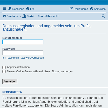
Donations
FAQ
Registrieren
Anmelden
S
Startseite
Portal
Foren-Übersicht
u
Du musst registriert und angemeldet sein, um Profile
c
anzuschauen.
h
Benutzername:
e
Passwort:
Ich habe mein Passwort vergessen
Angemeldet bleiben
Meinen Online-Status während dieser Sitzung verbergen
REGISTRIEREN
Du musst in diesem Forum registriert sein, um dich anmelden zu können. Die
Registrierung ist in wenigen Augenblicken erledigt und ermöglicht dir, auf
weitere Funktionen zuzugreifen. Die Board-Administration kann registrierten