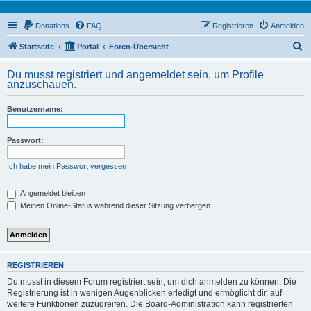
Donations
FAQ
Registrieren
Anmelden
S
Startseite
Portal
Foren-Übersicht
u
Du musst registriert und angemeldet sein, um Profile
c
anzuschauen.
h
Benutzername:
e
Passwort:
Ich habe mein Passwort vergessen
Angemeldet bleiben
Meinen Online-Status während dieser Sitzung verbergen
REGISTRIEREN
Du musst in diesem Forum registriert sein, um dich anmelden zu können. Die
Registrierung ist in wenigen Augenblicken erledigt und ermöglicht dir, auf
weitere Funktionen zuzugreifen. Die Board-Administration kann registrierten