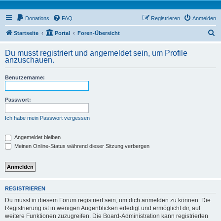
Donations
FAQ
Registrieren
Anmelden
S
Startseite
Portal
Foren-Übersicht
u
Du musst registriert und angemeldet sein, um Profile
c
anzuschauen.
h
Benutzername:
e
Passwort:
Ich habe mein Passwort vergessen
Angemeldet bleiben
Meinen Online-Status während dieser Sitzung verbergen
REGISTRIEREN
Du musst in diesem Forum registriert sein, um dich anmelden zu können. Die
Registrierung ist in wenigen Augenblicken erledigt und ermöglicht dir, auf
weitere Funktionen zuzugreifen. Die Board-Administration kann registrierten