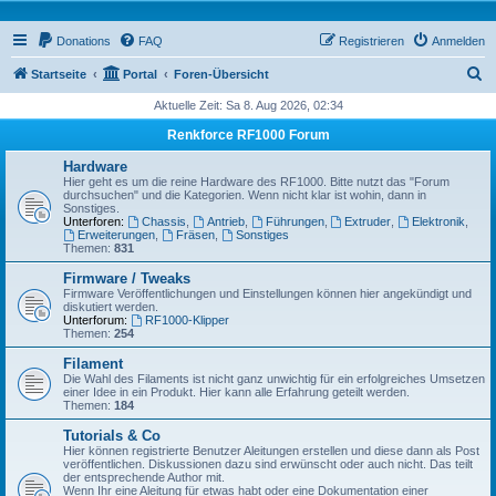
Donations
FAQ
Registrieren
Anmelden
S
Startseite
Portal
Foren-Übersicht
u
Aktuelle Zeit: Sa 8. Aug 2026, 02:34
c
Renkforce RF1000 Forum
h
Hardware
e
Hier geht es um die reine Hardware des RF1000. Bitte nutzt das "Forum
durchsuchen" und die Kategorien. Wenn nicht klar ist wohin, dann in
Sonstiges.
Unterforen:
Chassis
,
Antrieb
,
Führungen
,
Extruder
,
Elektronik
,
Erweiterungen
,
Fräsen
,
Sonstiges
Themen:
831
Firmware / Tweaks
Firmware Veröffentlichungen und Einstellungen können hier angekündigt und
diskutiert werden.
Unterforum:
RF1000-Klipper
Themen:
254
Filament
Die Wahl des Filaments ist nicht ganz unwichtig für ein erfolgreiches Umsetzen
einer Idee in ein Produkt. Hier kann alle Erfahrung geteilt werden.
Themen:
184
Tutorials & Co
Hier können registrierte Benutzer Aleitungen erstellen und diese dann als Post
veröffentlichen. Diskussionen dazu sind erwünscht oder auch nicht. Das teilt
der entsprechende Author mit.
Wenn Ihr eine Aleitung für etwas habt oder eine Dokumentation einer