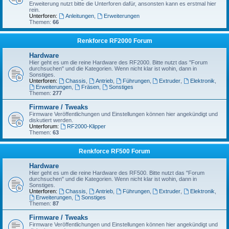
Erweiterung nutzt bitte die Unterforen dafür, ansonsten kann es erstmal hier
rein.
Unterforen:
Anleitungen
,
Erweiterungen
Themen:
66
Renkforce RF2000 Forum
Hardware
Hier geht es um die reine Hardware des RF2000. Bitte nutzt das "Forum
durchsuchen" und die Kategorien. Wenn nicht klar ist wohin, dann in
Sonstiges.
Unterforen:
Chassis
,
Antrieb
,
Führungen
,
Extruder
,
Elektronik
,
Erweiterungen
,
Fräsen
,
Sonstiges
Themen:
277
Firmware / Tweaks
Firmware Veröffentlichungen und Einstellungen können hier angekündigt und
diskutiert werden.
Unterforum:
RF2000-Klipper
Themen:
63
Renkforce RF500 Forum
Hardware
Hier geht es um die reine Hardware des RF500. Bitte nutzt das "Forum
durchsuchen" und die Kategorien. Wenn nicht klar ist wohin, dann in
Sonstiges.
Unterforen:
Chassis
,
Antrieb
,
Führungen
,
Extruder
,
Elektronik
,
Erweiterungen
,
Sonstiges
Themen:
87
Firmware / Tweaks
Firmware Veröffentlichungen und Einstellungen können hier angekündigt und