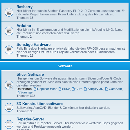
Rasberry
Hier könnt Ihr euch in Sachen Pasberry Pi, Pi 2, Pi Zero etc. austauschen. Es
gibt viele Möglichkeiten einen Pi zur Unterstützung des RF zu nutzen.
Themen:
13
Arduino
Hier könnt Ihr Erweiterungen und Modifikationen die mit Arduino UNO, Nano
etc. realisiert sind vorstellen oder diskutieren.
Themen:
2
Sonstige Hardware
Falls Ihr selbst Hardware entwickelt habt, die den RFx000 besser machen ist
hier der richtige Ort um eure Projekte vorzustellen oder zu diskutieren.
Themen:
15
Software
Slicer Software
Hier geht es um Software die ausschliesslich zum Slicen und/oder G-Code
erzeugen gedacht ist. Alles was nicht in eine Unterkategorie passt kann hier
diskutiert werden
Unterforen:
Repetier Host
,
Slic3r
,
Cura
,
Simplify 3D
,
CamBam
,
Sonstige
Themen:
322
3D Konstruktionssoftware
Solidworks, AutoCAD, Blender & Co können hier diskutiert werden.
Themen:
38
Repetier-Server
Forum extra für Repetier-Server. Hier können viele wertvolle Tipps gegeben
werden und Projekte vorgestellt werden.