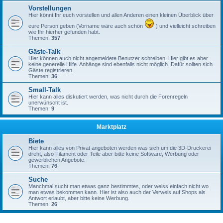
Vorstellungen
Hier könnt Ihr euch vorstellen und allen Anderen einen kleinen Überblick über
eure Person geben (Vorname wäre auch schön
) und vielleicht schreiben
wie Ihr hierher gefunden habt.
Themen:
357
Gäste-Talk
Hier können auch nicht angemeldete Benutzer schreiben. Hier gibt es aber
keine generelle Hilfe. Anhänge sind ebenfalls nicht möglich. Dafür sollten sich
Gäste registrieren.
Themen:
36
Small-Talk
Hier kann alles diskutiert werden, was nicht durch die Forenregeln
unerwünscht ist.
Themen:
9
Marktplatz
Biete
Hier kann alles von Privat angeboten werden was sich um die 3D-Druckerei
dreht, also Filament oder Teile aber bitte keine Software, Werbung oder
gewerblichen Angebote.
Themen:
76
Suche
Manchmal sucht man etwas ganz bestimmtes, oder weiss einfach nicht wo
man etwas bekommen kann. Hier ist also auch der Verweis auf Shops als
Antwort erlaubt, aber bitte keine Werbung.
Themen:
26