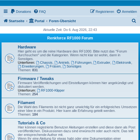
Donations
FAQ
Registrieren
Anmelden
S
Startseite
Portal
Foren-Übersicht
u
Aktuelle Zeit: Do 6. Aug 2026, 22:43
c
Renkforce RF1000 Forum
h
Hardware
e
Hier geht es um die reine Hardware des RF1000. Bitte nutzt das "Forum
durchsuchen" und die Kategorien. Wenn nicht klar ist wohin, dann in
Sonstiges.
Unterforen:
Chassis
,
Antrieb
,
Führungen
,
Extruder
,
Elektronik
,
Erweiterungen
,
Fräsen
,
Sonstiges
Themen:
831
Firmware / Tweaks
Firmware Veröffentlichungen und Einstellungen können hier angekündigt und
diskutiert werden.
Unterforum:
RF1000-Klipper
Themen:
254
Filament
Die Wahl des Filaments ist nicht ganz unwichtig für ein erfolgreiches Umsetzen
einer Idee in ein Produkt. Hier kann alle Erfahrung geteilt werden.
Themen:
184
Tutorials & Co
Hier können registrierte Benutzer Aleitungen erstellen und diese dann als Post
veröffentlichen. Diskussionen dazu sind erwünscht oder auch nicht. Das teilt
der entsprechende Author mit.
Wenn Ihr eine Aleitung für etwas habt oder eine Dokumentation einer