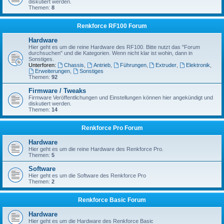
diskutiert werden.
Themen:
8
Renkforce RF100 Forum
Hardware
Hier geht es um die reine Hardware des RF100. Bitte nutzt das "Forum
durchsuchen" und die Kategorien. Wenn nicht klar ist wohin, dann in
Sonstiges.
Unterforen:
Chassis
,
Antrieb
,
Führungen
,
Extruder
,
Elektronik
,
Erweiterungen
,
Sonstiges
Themen:
92
Firmware / Tweaks
Firmware Veröffentlichungen und Einstellungen können hier angekündigt und
diskutiert werden.
Themen:
14
Renkforce Pro Forum
Hardware
Hier geht es um die reine Hardware des Renkforce Pro.
Themen:
5
Software
Hier geht es um die Software des Renkforce Pro
Themen:
2
Renkforce Basic Forum
Hardware
Hier geht es um die Hardware des Renkforce Basic