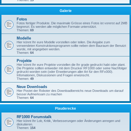
Themen:
15
Galerie
Fotos
Fotos fertiger Produkte. Die maximale Grösse eines Fotos ist vorerst auf 2MB
begrenzt. Es werden alle möglichen Formate unterstützt.
Themen:
69
Modelle
Hier könnt Ihr eure Modelle vorstellen oder teilen. Die Angabe zum
verwendeten Konstruktionsprogramm sollte neben dem Bauraum der Benutzt
wurde, mit angegeben werden.
Themen:
64
Projekte
Hier könnt Ihr eure Projekte vorstellen die Ihr grade gedruckt habt oder plant.
Die Projekte sollten entweder mit dem Drucker RF1000 oder seine Nachfolger
grdruckt worden sein (oder Erweiterungen aller Art für den RFx000).
Infomationen, Diskussionen und Fragen erwünscht.
Themen:
49
Neue Downloads
Hier Postet der Roboter des Downloadbereichs neue Downloads um darauf
besser Aufmerksam zu machen
Themen:
64
Plauderecke
RF1000 Forumstalk
Hier könnt Ihr Lob, Kritik, Verbesserungen oder Änderungen anregen und
diskutieren.
Themen:
154