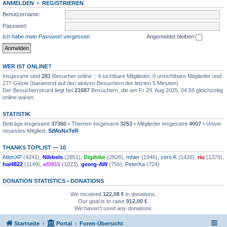
ANMELDEN
•
REGISTRIEREN
Benutzername:
Passwort:
Ich habe mein Passwort vergessen
Angemeldet bleiben
WER IST ONLINE?
Insgesamt sind
281
Besucher online :: 4 sichtbare Mitglieder, 0 unsichtbare Mitglieder und
277 Gäste (basierend auf den aktiven Besuchern der letzten 5 Minuten)
Der Besucherrekord liegt bei
21687
Besuchern, die am Fr 29. Aug 2025, 04:59 gleichzeitig
online waren.
STATISTIK
Beiträge insgesamt
37360
• Themen insgesamt
3253
• Mitglieder insgesamt
4007
• Unser
neuestes Mitglied:
SiMoNsTeR
THANKS TOPLIST — 10
AtlonXP
(4241),
Nibbels
(2851),
Digibike
(2826),
mhier
(1946),
zero K
(1426),
riu
(1379),
hal4822
(1149),
af0815
(1023),
georg-AW
(756),
PeterKa
(724)
DONATION STATISTICS •
DONATIONS
We received
122,08 €
in donations.
Our goal is to raise
912,00 €
.
We haven’t used any donations.
Startseite
Portal
Foren-Übersicht