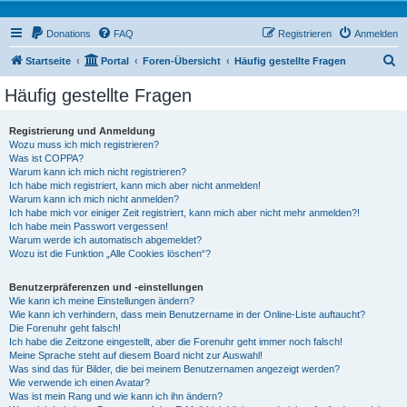
Donations
FAQ
Registrieren
Anmelden
S
Startseite
Portal
Foren-Übersicht
Häufig gestellte Fragen
u
Häufig gestellte Fragen
c
h
Registrierung und Anmeldung
Wozu muss ich mich registrieren?
e
Was ist COPPA?
Warum kann ich mich nicht registrieren?
Ich habe mich registriert, kann mich aber nicht anmelden!
Warum kann ich mich nicht anmelden?
Ich habe mich vor einiger Zeit registriert, kann mich aber nicht mehr anmelden?!
Ich habe mein Passwort vergessen!
Warum werde ich automatisch abgemeldet?
Wozu ist die Funktion „Alle Cookies löschen“?
Benutzerpräferenzen und -einstellungen
Wie kann ich meine Einstellungen ändern?
Wie kann ich verhindern, dass mein Benutzername in der Online-Liste auftaucht?
Die Forenuhr geht falsch!
Ich habe die Zeitzone eingestellt, aber die Forenuhr geht immer noch falsch!
Meine Sprache steht auf diesem Board nicht zur Auswahl!
Was sind das für Bilder, die bei meinem Benutzernamen angezeigt werden?
Wie verwende ich einen Avatar?
Was ist mein Rang und wie kann ich ihn ändern?