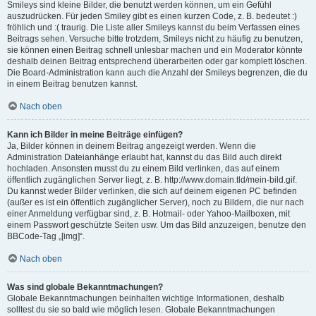
Smileys sind kleine Bilder, die benutzt werden können, um ein Gefühl
auszudrücken. Für jeden Smiley gibt es einen kurzen Code, z. B. bedeutet :)
fröhlich und :( traurig. Die Liste aller Smileys kannst du beim Verfassen eines
Beitrags sehen. Versuche bitte trotzdem, Smileys nicht zu häufig zu benutzen,
sie können einen Beitrag schnell unlesbar machen und ein Moderator könnte
deshalb deinen Beitrag entsprechend überarbeiten oder gar komplett löschen.
Die Board-Administration kann auch die Anzahl der Smileys begrenzen, die du
in einem Beitrag benutzen kannst.
Nach oben
Kann ich Bilder in meine Beiträge einfügen?
Ja, Bilder können in deinem Beitrag angezeigt werden. Wenn die
Administration Dateianhänge erlaubt hat, kannst du das Bild auch direkt
hochladen. Ansonsten musst du zu einem Bild verlinken, das auf einem
öffentlich zugänglichen Server liegt, z. B. http://www.domain.tld/mein-bild.gif.
Du kannst weder Bilder verlinken, die sich auf deinem eigenen PC befinden
(außer es ist ein öffentlich zugänglicher Server), noch zu Bildern, die nur nach
einer Anmeldung verfügbar sind, z. B. Hotmail- oder Yahoo-Mailboxen, mit
einem Passwort geschützte Seiten usw. Um das Bild anzuzeigen, benutze den
BBCode-Tag „[img]“.
Nach oben
Was sind globale Bekanntmachungen?
Globale Bekanntmachungen beinhalten wichtige Informationen, deshalb
solltest du sie so bald wie möglich lesen. Globale Bekanntmachungen