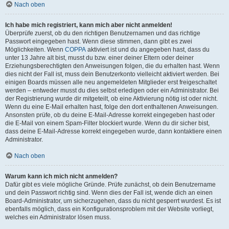
Nach oben
Ich habe mich registriert, kann mich aber nicht anmelden!
Überprüfe zuerst, ob du den richtigen Benutzernamen und das richtige
Passwort eingegeben hast. Wenn diese stimmen, dann gibt es zwei
Möglichkeiten. Wenn
COPPA
aktiviert ist und du angegeben hast, dass du
unter 13 Jahre alt bist, musst du bzw. einer deiner Eltern oder deiner
Erziehungsberechtigten den Anweisungen folgen, die du erhalten hast. Wenn
dies nicht der Fall ist, muss dein Benutzerkonto vielleicht aktiviert werden. Bei
einigen Boards müssen alle neu angemeldeten Mitglieder erst freigeschaltet
werden – entweder musst du dies selbst erledigen oder ein Administrator. Bei
der Registrierung wurde dir mitgeteilt, ob eine Aktivierung nötig ist oder nicht.
Wenn du eine E-Mail erhalten hast, folge den dort enthaltenen Anweisungen.
Ansonsten prüfe, ob du deine E-Mail-Adresse korrekt eingegeben hast oder
die E-Mail von einem Spam-Filter blockiert wurde. Wenn du dir sicher bist,
dass deine E-Mail-Adresse korrekt eingegeben wurde, dann kontaktiere einen
Administrator.
Nach oben
Warum kann ich mich nicht anmelden?
Dafür gibt es viele mögliche Gründe. Prüfe zunächst, ob dein Benutzername
und dein Passwort richtig sind. Wenn dies der Fall ist, wende dich an einen
Board-Administrator, um sicherzugehen, dass du nicht gesperrt wurdest. Es ist
ebenfalls möglich, dass ein Konfigurationsproblem mit der Website vorliegt,
welches ein Administrator lösen muss.