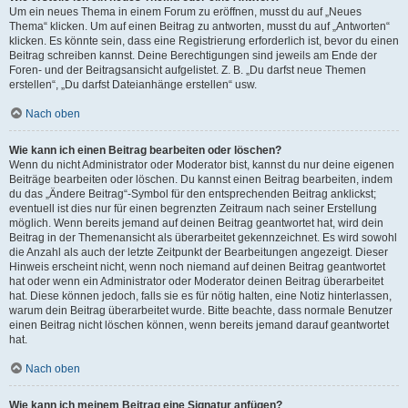
Um ein neues Thema in einem Forum zu eröffnen, musst du auf „Neues
Thema“ klicken. Um auf einen Beitrag zu antworten, musst du auf „Antworten“
klicken. Es könnte sein, dass eine Registrierung erforderlich ist, bevor du einen
Beitrag schreiben kannst. Deine Berechtigungen sind jeweils am Ende der
Foren- und der Beitragsansicht aufgelistet. Z. B. „Du darfst neue Themen
erstellen“, „Du darfst Dateianhänge erstellen“ usw.
Nach oben
Wie kann ich einen Beitrag bearbeiten oder löschen?
Wenn du nicht Administrator oder Moderator bist, kannst du nur deine eigenen
Beiträge bearbeiten oder löschen. Du kannst einen Beitrag bearbeiten, indem
du das „Ändere Beitrag“-Symbol für den entsprechenden Beitrag anklickst;
eventuell ist dies nur für einen begrenzten Zeitraum nach seiner Erstellung
möglich. Wenn bereits jemand auf deinen Beitrag geantwortet hat, wird dein
Beitrag in der Themenansicht als überarbeitet gekennzeichnet. Es wird sowohl
die Anzahl als auch der letzte Zeitpunkt der Bearbeitungen angezeigt. Dieser
Hinweis erscheint nicht, wenn noch niemand auf deinen Beitrag geantwortet
hat oder wenn ein Administrator oder Moderator deinen Beitrag überarbeitet
hat. Diese können jedoch, falls sie es für nötig halten, eine Notiz hinterlassen,
warum dein Beitrag überarbeitet wurde. Bitte beachte, dass normale Benutzer
einen Beitrag nicht löschen können, wenn bereits jemand darauf geantwortet
hat.
Nach oben
Wie kann ich meinem Beitrag eine Signatur anfügen?