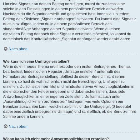
Um eine Signatur an deinen Beitrag anzufügen, musst du zunächst eine
solche in den Einstellungen in deinem persönlichen Bereich entwerfen.
Nachdem du die Signatur erstellt und gespeichert hast, kannst du in jedem
Beitrag das Kästchen „Signatur anhängen“ aktivieren. Du kannst eine Signatur
auch hinzufügen, indem du in deinem persönlichen Bereich das
standardmäßige Anhängen deiner Signatur aktivierst. Wenn du einen
einzelnen Beitrag dennoch ohne Signatur verfassen möchtest, so kannst du
dort einfach das Kontrollkästchen „Signatur anhängen“ wieder deaktivieren.
Nach oben
Wie kann ich eine Umfrage erstellen?
Wenn du ein neues Thema eröffnest oder den ersten Beitrag eines Themas
bearbeitest, findest du ein Register „Umfrage erstellen“ unterhalb des
Formulars zur Beitragserstellung. Solltest du diesen Bereich nicht sehen
können, so hast du wahrscheinlich nicht die Berechtigung, Umfragen zu
erstellen. Du solltest einen Titel und mindestens zwei Antwortmöglichkeiten in
die entsprechenden Felder eingeben und dabei sicherstellen, dass jede
Antwortmöglichkeit in einer eigenen Zeile steht. Du kannst auch unter
„Auswahlmöglichkeiten pro Benutzer“ festlegen, wie viele Optionen ein
Benutzer auswählen kann, welches Zeitlimit für die Umfrage gilt (0 bedeutet
dabei eine zeitlich unbegrenzte Umfrage) und schließlich, ob die Benutzer ihre
Stimme ändern können.
Nach oben
Wieso kann ich nicht mehr Antwortmöglichkeiten erstellen?