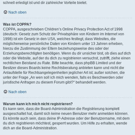
schnell erledigt ist und dir zahlreiche Vorteile bietet.
Nach oben
Was ist COPPA?
COPPA, ausgeschrieben Children’s Online Privacy Protection Act of 1998
(deutsch: Gesetz zum Schutz der Privatsphäre von Kindern im Internet von
1998) ist ein Gesetz in den USA, welches festlegt, dass Websites, die
möglicherweise persönliche Daten von Kindern unter 13 Jahren erheben,
hierzu die Zustimmung der Eltern beziehungsweise des oder der
Erziehungsberechtigten benötigen. Wenn du dir unsicher bist, ob dies auf dich
oder die Website, auf der du dich zu registrieren versuchst, zutrifft, ziehe einen
rechtlichen Beistand zu Rate. Bitte beachte, dass phpBB Limited und der
Besitzer dieses Boards keine Rechtsberatung anbieten kann und nicht die
Anlaufstelle für Rechtsangelegenheiten jeglicher Art ist; außer solchen, die
unter der Frage „An wen soll ich mich wenden, falls es Beschwerden oder
juristische Anfragen zu diesem Forum gibt?“ behandelt werden.
Nach oben
Warum kann ich mich nicht registrieren?
Es kann sein, dass die Board-Administration die Registrierung komplett
ausgeschaltet hat, damit sich keine neuen Benutzer mehr anmelden können.
Es könnte auch sein, dass deine IP-Adresse oder der Benutzername, mit dem
du dich registrieren möchtest, gesperrt wurden. Um Hilfe zu erhalten, wende
dich an die Board-Administration.