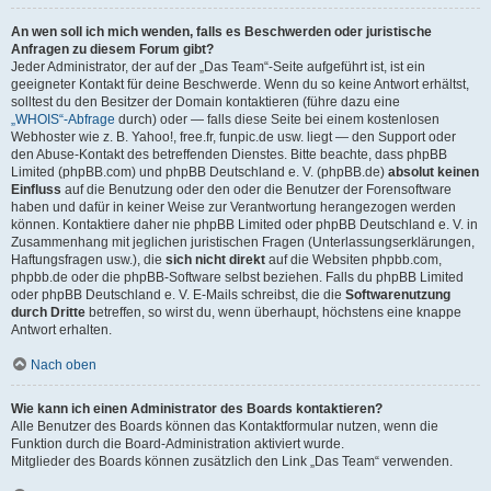
An wen soll ich mich wenden, falls es Beschwerden oder juristische
Anfragen zu diesem Forum gibt?
Jeder Administrator, der auf der „Das Team“-Seite aufgeführt ist, ist ein
geeigneter Kontakt für deine Beschwerde. Wenn du so keine Antwort erhältst,
solltest du den Besitzer der Domain kontaktieren (führe dazu eine
„WHOIS“-Abfrage
durch) oder — falls diese Seite bei einem kostenlosen
Webhoster wie z. B. Yahoo!, free.fr, funpic.de usw. liegt — den Support oder
den Abuse-Kontakt des betreffenden Dienstes. Bitte beachte, dass phpBB
Limited (phpBB.com) und phpBB Deutschland e. V. (phpBB.de)
absolut keinen
Einfluss
auf die Benutzung oder den oder die Benutzer der Forensoftware
haben und dafür in keiner Weise zur Verantwortung herangezogen werden
können. Kontaktiere daher nie phpBB Limited oder phpBB Deutschland e. V. in
Zusammenhang mit jeglichen juristischen Fragen (Unterlassungserklärungen,
Haftungsfragen usw.), die
sich nicht direkt
auf die Websiten phpbb.com,
phpbb.de oder die phpBB-Software selbst beziehen. Falls du phpBB Limited
oder phpBB Deutschland e. V. E-Mails schreibst, die die
Softwarenutzung
durch Dritte
betreffen, so wirst du, wenn überhaupt, höchstens eine knappe
Antwort erhalten.
Nach oben
Wie kann ich einen Administrator des Boards kontaktieren?
Alle Benutzer des Boards können das Kontaktformular nutzen, wenn die
Funktion durch die Board-Administration aktiviert wurde.
Mitglieder des Boards können zusätzlich den Link „Das Team“ verwenden.