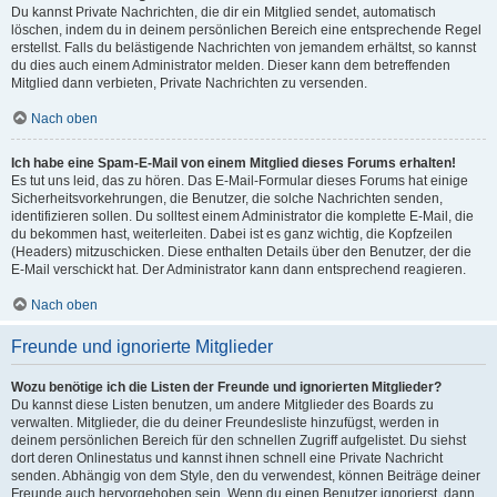
Du kannst Private Nachrichten, die dir ein Mitglied sendet, automatisch
löschen, indem du in deinem persönlichen Bereich eine entsprechende Regel
erstellst. Falls du belästigende Nachrichten von jemandem erhältst, so kannst
du dies auch einem Administrator melden. Dieser kann dem betreffenden
Mitglied dann verbieten, Private Nachrichten zu versenden.
Nach oben
Ich habe eine Spam-E-Mail von einem Mitglied dieses Forums erhalten!
Es tut uns leid, das zu hören. Das E-Mail-Formular dieses Forums hat einige
Sicherheitsvorkehrungen, die Benutzer, die solche Nachrichten senden,
identifizieren sollen. Du solltest einem Administrator die komplette E-Mail, die
du bekommen hast, weiterleiten. Dabei ist es ganz wichtig, die Kopfzeilen
(Headers) mitzuschicken. Diese enthalten Details über den Benutzer, der die
E-Mail verschickt hat. Der Administrator kann dann entsprechend reagieren.
Nach oben
Freunde und ignorierte Mitglieder
Wozu benötige ich die Listen der Freunde und ignorierten Mitglieder?
Du kannst diese Listen benutzen, um andere Mitglieder des Boards zu
verwalten. Mitglieder, die du deiner Freundesliste hinzufügst, werden in
deinem persönlichen Bereich für den schnellen Zugriff aufgelistet. Du siehst
dort deren Onlinestatus und kannst ihnen schnell eine Private Nachricht
senden. Abhängig von dem Style, den du verwendest, können Beiträge deiner
Freunde auch hervorgehoben sein. Wenn du einen Benutzer ignorierst, dann