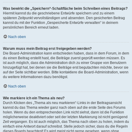
Was bewirkt die „Speichern“-Schaltfläche beim Schreiben eines Beitrags?
Hiermit kannst du die geschriebene Entwürfe speichern und zu einem
späteren Zeitpunkt vervollständigen und absenden. Den gesicherten Beitrag
kannst du mit der Funktion „Gespeicherte Entwürfe verwalten“ in deinem
persönlichen Bereich erneut laden.
Nach oben
Warum muss mein Beitrag erst freigegeben werden?
Die Board-Administration kann entschieden haben, dass in dem Forum, in dem
du einen Beitrag erstellt hast, die Beiträge zuerst geprüft werden müssen. Es
ist auch möglich, dass die Administration dich zu einer Gruppe von Benutzern
hinzugefügt hat, bei denen sie die Beiträge erst begutachten möchte, bevor sie
auf der Seite sichtbar werden. Bitte kontaktiere die Board-Administration, wenn
du weitere Informationen dazu benötigst.
Nach oben
Wie markiere ich ein Thema als neu?
Durch Klicken des „Thema als neu markieren“-Links in der Beitragsansicht
kannst du das Thema wieder ganz nach oben auf die erste Seite des Forums
holen. Wenn du den entsprechenden Link nicht siehst, dann ist die Funktion
möglicherweise deaktiviert oder seit der letzten Markierung ist nicht genügend
Zeit vergangen. Es ist auch möglich, das Thema nach oben zu holen, indem du
einfach eine Antwort darauf schreibst. Stelle jedoch sicher, dass du die Regeln
dieses Boards beachtest! Es wird meist nicht gerne gesehen, wenn ohne