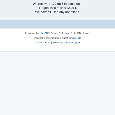
We received
122,08 €
in donations.
Our goal is to raise
912,00 €
.
We haven’t used any donations.
Powered by
phpBB
® Forum Software © phpBB Limited
Deutsche Übersetzung durch
phpBB.de
Datenschutz
|
Nutzungsbedingungen